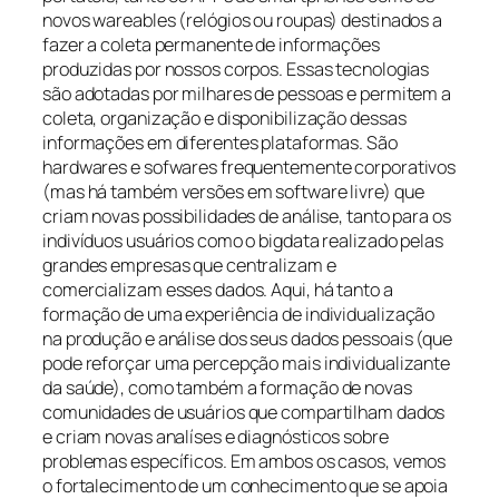
novos wareables (relógios ou roupas) destinados a
fazer a coleta permanente de informações
produzidas por nossos corpos. Essas tecnologias
são adotadas por milhares de pessoas e permitem a
coleta, organização e disponibilização dessas
informações em diferentes plataformas. São
hardwares e sofwares frequentemente corporativos
(mas há também versões em software livre) que
criam novas possibilidades de análise, tanto para os
indivíduos usuários como o bigdata realizado pelas
grandes empresas que centralizam e
comercializam esses dados. Aqui, há tanto a
formação de uma experiência de individualização
na produção e análise dos seus dados pessoais (que
pode reforçar uma percepção mais individualizante
da saúde), como também a formação de novas
comunidades de usuários que compartilham dados
e criam novas analíses e diagnósticos sobre
problemas específicos. Em ambos os casos, vemos
o fortalecimento de um conhecimento que se apoia