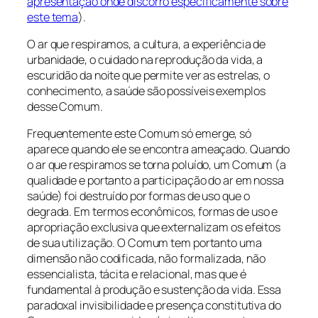
apresentação onde discorro especificamente sobre
este tema
).
O ar que respiramos, a cultura, a experiência de
urbanidade, o cuidado na reprodução da vida, a
escuridão da noite que permite ver as estrelas, o
conhecimento, a saúde são possíveis exemplos
desse Comum.
Frequentemente este Comum só emerge, só
aparece quando ele se encontra ameaçado. Quando
o ar que respiramos se torna poluído, um Comum (a
qualidade e portanto a participação do ar em nossa
saúde) foi destruído por formas de uso que o
degrada. Em termos econômicos, formas de uso e
apropriação exclusiva que externalizam os efeitos
de sua utilização. O Comum tem portanto uma
dimensão não codificada, não formalizada, não
essencialista, tácita e relacional, mas que é
fundamental à produção e sustenção da vida. Essa
paradoxal invisibilidade e presença constitutiva do