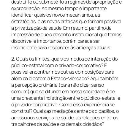
destruí-lo ou submetê-lo a regimes de apropriação e
expropriação. Ao mesmo tempo é importante
identificar quais os novos mecanismos, as
estratégias, e as novas práticas que tornam possível
a privatização da saúde. Em resumo, partilho da
impressão de que o desenho institucional que temos
disponível é importante, porém parece ser
insuficiente para responder às ameaças atuais.
2. Quais os limites, quais os modos de interação do
público-estatal com o privado-corporativo? É
possível encontrarmos outras composições para
além da dicotomia Estado-Mercado? Aqui também
a percepção ordinária (para não dizer senso
comum) que se difunde em nossa sociedade é de
uma crescente indistinção entre o público-estatal e
o privado-corporativo. Como essa experiência se
constituí? Quais as mediações entre os cidadãos, o
acesso aos serviços de saúde, as relações entre os
trabalhores da saúde e os demais cidadãos?