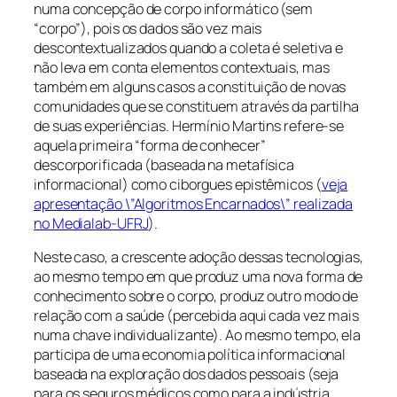
numa concepção de corpo informático (sem
“corpo”), pois os dados são vez mais
descontextualizados quando a coleta é seletiva e
não leva em conta elementos contextuais, mas
também em alguns casos a constituição de novas
comunidades que se constituem através da partilha
de suas experiências. Hermínio Martins refere-se
aquela primeira “forma de conhecer”
descorporificada (baseada na metafísica
informacional) como ciborgues epistêmicos (
veja
apresentação \”Algoritmos Encarnados\” realizada
no Medialab-UFRJ
).
Neste caso, a crescente adoção dessas tecnologias,
ao mesmo tempo em que produz uma nova forma de
conhecimento sobre o corpo, produz outro modo de
relação com a saúde (percebida aqui cada vez mais
numa chave individualizante). Ao mesmo tempo, ela
participa de uma economia política informacional
baseada na exploração dos dados pessoais (seja
para os seguros médicos como para a indústria