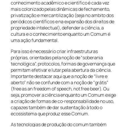
conhecimento acadêmico e científico é cada vez
mais colonizado pelas dinâmicas de fechamento,
privatização e mercantilização (seja no ambito dos
periódicos científicos e na expansão dos direitos de
propriedade intelectual), defender a ciência, a
cultura e o conhecimento enquanto um Comum é
uma ação fundamental.
Para isso é necessário criar infraestruturas
próprias, orientadas pela noção de “soberania
tecnológica”, protocolos, formas de governança que
permitam efetivar e lutar pela abertura da ciência.
Importante destacar aqui que a noção de “livre e
aberto” não se confunde com a noção de “grátis”
(free as an freedom of speech, not free beer). Ou
seja, promover a ciência enquanto um Comum exige
a criação de formas de co-responsabilidade no uso,
capazes também de dar sustentação à todo o
ecossistema que produz esse Comum.
As tecnologias de produção do comum também