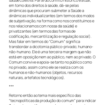
saúde coletiva. Parte do conflito histórico e atual,
em torno dos direitos à saúde, dá-se pelas
dinâmicas que procuram submeter a Saúde a
dinâmicas individualizantes (em termos dos modos
de subjetivação, na forma como nos constituímos e
nos relacionamos com nossa da saúde) e
privatizantes (em termos das formas de
codificação, mercantilização e regulação social).
Mas falar em termos do “Comum” significa
transbordar a dicotomia público-privado; humano-
não-humano. Ele é uma terceira margem que não
está em oposição nem ao público, nem ao privado. O
Comum convive e apoia-se tanto no público como
no privado, assim como ele se realiza com os
humanos e não-humanos (objetos, recursos
naturais, artefatos tecnológicos).
***
Retorno então ao tema mais específico das
“tecnopolíticas da produção do comum” para indicar