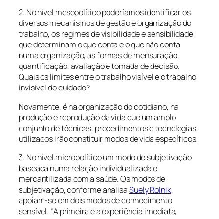
2. No nível mesopolítico poderíamos identificar os
diversos mecanismos de gestão e organização do
trabalho, os regimes de visibilidade e sensibilidade
que determinam o que conta e o que não conta
numa organização, as formas de mensuração,
quantificação, avaliação e tomada de decisão.
Quais os limites entre o trabalho visível e o trabalho
invisível do cuidado?
Novamente, é na organização do cotidiano, na
produção e reprodução da vida que um amplo
conjunto de técnicas, procedimentos e tecnologias
utilizados irão constituir modos de vida específicos.
3. No nível micropolítico um modo de subjetivação
baseada numa relação individualizada e
mercantilizada com a saúde. Os modos de
subjetivação, conforme analisa
Suely Rolnik
,
apoiam-se em dois modos de conhecimento
sensível. “
A primeira é a experiência imediata,