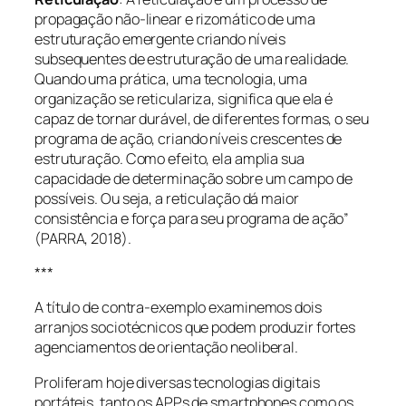
propagação não-linear e rizomático de uma
estruturação emergente criando níveis
subsequentes de estruturação de uma realidade.
Quando uma prática, uma tecnologia, uma
organização se reticulariza, significa que ela é
capaz de tornar durável, de diferentes formas, o seu
programa de ação, criando níveis crescentes de
estruturação. Como efeito, ela amplia sua
capacidade de determinação sobre um campo de
possíveis. Ou seja, a reticulação dá maior
consistência e força para seu programa de ação
”
(PARRA, 2018).
***
A título de contra-exemplo examinemos dois
arranjos sociotécnicos que podem produzir fortes
agenciamentos de orientação neoliberal.
Proliferam hoje diversas tecnologias digitais
portáteis, tanto os APPs de smartphones como os