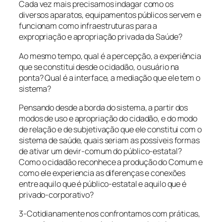
Cada vez mais precisamos indagar como os
diversos aparatos, equipamentos públicos servem e
funcionam como infraestruturas para a
expropriação e apropriação privada da Saúde?
Ao mesmo tempo, qual é a percepção, a experiência
que se constitui desde o cidadão, o usuário na
ponta? Qual é a interface, a mediação que ele tem o
sistema?
Pensando desde a borda do sistema, a partir dos
modos de uso e apropriação do cidadão, e do modo
de relação e de subjetivação que ele constitui com o
sistema de saúde, quais seriam as possíveis formas
de ativar um devir-comum do público-estatal?
Como o cidadão reconhece a produção do Comum e
como ele experiencia as diferenças e conexões
entre aquilo que é público-estatal e aquilo que é
privado-corporativo?
3-Cotidianamente nos confrontamos com práticas,