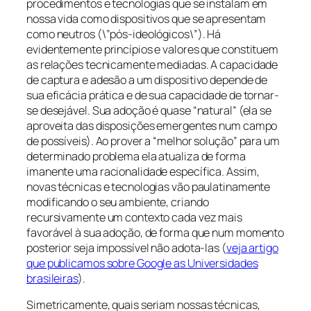
procedimentos e tecnologias que se instalam em
nossa vida como dispositivos que se apresentam
como neutros (\”pós-ideológicos\”). Há
evidentemente princípios e valores que constituem
as relações tecnicamente mediadas. A capacidade
de captura e adesão a um dispositivo depende de
sua eficácia prática e de sua capacidade de tornar-
se desejável. Sua adoção é quase “natural” (ela se
aproveita das disposições emergentes num campo
de possíveis). Ao prover a “melhor solução” para um
determinado problema ela atualiza de forma
imanente uma racionalidade específica. Assim,
novas técnicas e tecnologias vão paulatinamente
modificando o seu ambiente, criando
recursivamente um contexto cada vez mais
favorável à sua adoção, de forma que num momento
posterior seja impossível não adota-las (
veja artigo
que publicamos sobre Google as Universidades
brasileiras
).
Simetricamente, quais seriam nossas técnicas,