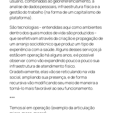
usuário, combinadas ao georeferenciamento, à
analise de dados pessoais, infraestrutura física e a
gestão do trabalho (na forma de um capitalismo de
plataforma).
São tecnologias – entendidas aqui como ambientes
dentro dos quais modos de vida são produzidos –
que se efetivam através da criação e propagação de
um arranjo sociotécnico que produz um tipo de
experiência com a saúde. Alguns desses serviços já
estão em operação há alguns anos, e é possível
observar como vão expandindo pouco a pouco sua
infraestrutura de atendimento fisico.
Gradativamente, elas vão se reticulando na vida
social, ampliando sua presença, e de forma
recursiva vão modificando seu meio de maneira a
torná-lo mais favorável ao seu funcionamento.
***
Temos aí em operação (exemplo da articulação