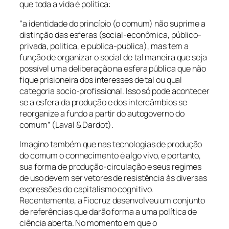
que toda a vida é política:
“a identidade do princípio (o comum) não suprime a
distinção das esferas (social-econômica, público-
privada, politica, e publica-publica), mas tem a
função de organizar o social de tal maneira que seja
possível uma deliberação na esfera pública que não
fique prisioneira dos interesses de tal ou qual
categoria socio-profissional. Isso só pode acontecer
se a esfera da produção e dos intercâmbios se
reorganize a fundo a partir do autogoverno do
comum” (Laval & Dardot).
Imagino também que nas tecnologias de produção
do comum o conhecimento é algo vivo, e portanto,
sua forma de produção-circulação e seus regimes
de uso devem ser vetores de resistência às diversas
expressões do capitalismo cognitivo.
Recentemente, a Fiocruz desenvolveu um conjunto
de referências que darão forma a uma política de
ciência aberta. No momento em que o