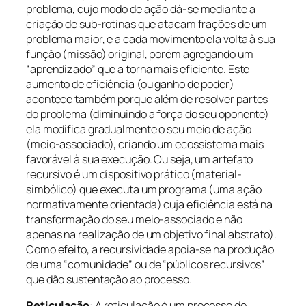
problema, cujo modo de ação dá-se mediante a
criação de sub-rotinas que atacam frações de um
problema maior, e a cada movimento ela volta à sua
função (missão) original, porém agregando um
“aprendizado” que a torna mais eficiente. Este
aumento de eficiência (ou ganho de poder)
acontece também porque além de resolver partes
do problema (diminuindo a força do seu oponente)
ela modifica gradualmente o seu meio de ação
(meio-associado), criando um ecossistema mais
favorável à sua execução. Ou seja, um artefato
recursivo é um dispositivo prático (material-
simbólico) que executa um programa (uma ação
normativamente orientada) cuja eficiência está na
transformação do seu meio-associado e não
apenas na realização de um objetivo final abstrato).
Como efeito, a recursividade apoia-se na produção
de uma “comunidade” ou de “públicos recursivos”
que dão sustentação ao processo.
Reticulação
: A reticulação é um processo de