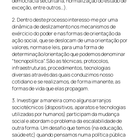
democracia securitária, normalização do estado de
exceção, entre outros…).
2. Dentro deste processo interesso-me por uma
dinâmica de deslizamento nos mecanismos de
exércicio do poder e nas formas de orientação da
ação social, que se deslocam de uma orientação por
valores, normas e leis, para uma forma de
determinação/orientação que podemos denominar
“tecnopolítica”. São as técnicas, protocolos,
infraestruturas, procedimentos, tecnologias
diversas através das quais conduzimos nosso
cotidiano e se realizamos, de forma imanente, as
formas de vida que elas propagam.
3. Investigar a maneira como alguns arranjos
sociotécnicos (dispositivos, aparatos e tecnologias
utilizadas por humanos) participam da mudança
social e abordam o problema da escalabilidade de
outra forma. Um desafio que temos (na educação,
saúde etc) quando pensamos numa política pública