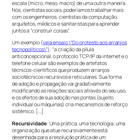
escala (micro, meso, macro) de uma outra maneira.
Nós, cientistas sociais, poderíamos trabalhar mais
com os engenheiros, cientistas da computação,
arquitetos, médicos e sanitaristas para aprender
juntos a “construir coisas”.
Um exemplo (
veja ensaio \”Do protesto aos arranjos
tecnopolíticos\”)
:
“a criação da pílula
anticoncepcional, o protocolo TCP/IP da internet e o
telefone celular são exemplos de artefatos
técnicos-científicos que produzem arranjos
sociotécnicos recursivos e reticulares. Sua forma
de adoção e propagação vai gradativamente
modificando as relações sociais através do seu uso,
e os efeitos de sua adoção nas pontas (sujeito
individual ou máquinas) cria mecanismos de reforço
sistêmico. […]
Recursividade
: Uma prática, uma tecnologia, uma
organização que atue recursivamente está
desenhada para a resolução prática de um