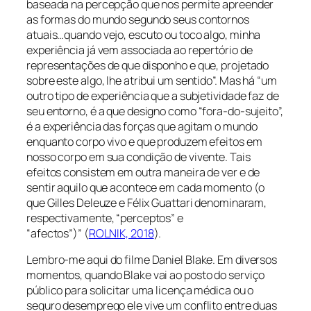
baseada na percepção que nos permite apreender
as formas do mundo segundo seus contornos
atuais…quando vejo, escuto ou toco algo, minha
experiência já vem associada ao repertório de
representações de que disponho e que, projetado
sobre este algo, lhe atribui um sentido”. Mas há “um
outro tipo de experiência que a subjetividade faz de
seu entorno, é a que designo como “fora-do-sujeito”,
é a experiência das forças que agitam o mundo
enquanto corpo vivo e que produzem efeitos em
nosso corpo em sua condição de vivente. Tais
efeitos consistem em outra maneira de ver e de
sentir aquilo que acontece em cada momento (o
que Gilles Deleuze e Félix Guattari denominaram,
respectivamente, “perceptos” e
“afectos”)
” (
ROLNIK, 2018
).
Lembro-me aqui do filme Daniel Blake. Em diversos
momentos, quando Blake vai ao posto do serviço
público para solicitar uma licença médica ou o
seguro desemprego ele vive um conflito entre duas