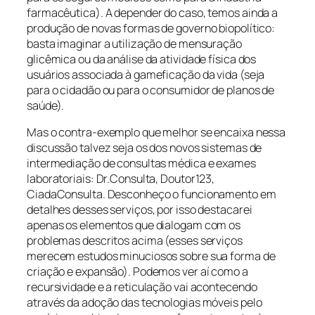
farmacêutica). A depender do caso, temos ainda a
produção de novas formas de governo biopolítico:
basta imaginar a utilização de mensuração
glicêmica ou da análise da atividade física dos
usuários associada à gameficação da vida (seja
para o cidadão ou para o consumidor de planos de
saúde).
Mas o contra-exemplo que melhor se encaixa nessa
discussão talvez seja os dos novos sistemas de
intermediação de consultas médica e exames
laboratoriais: Dr.Consulta, Doutor123,
CiadaConsulta. Desconheço o funcionamento em
detalhes desses serviços, por isso destacarei
apenas os elementos que dialogam com os
problemas descritos acima (esses serviços
merecem estudos minuciosos sobre sua forma de
criação e expansão). Podemos ver aí como a
recursividade e a reticulação vai acontecendo
através da adoção das tecnologias móveis pelo