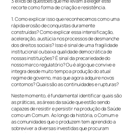
3 eixos de questões que me levam a eleger este
recorte como forma de criação e resistência.
1. Como explicar isso que reconhecemos como uma
rápida erosão de conquistas duramente
construídas? Como explicar essa intensificação,
aceleração, austúcia nos processos de desmanche
dos direitos sociais? Isso é sinal de uma fragilidade
institucional ou baixa qualidade democrática de
nossas instituições? É sinal da precariedade do
nosso marco regulatório? Ou é algo que convive e
integra desde muito tempo a produção do atual
regime de governo, mas que agora adquire novos
contornos? Quais são as continuidades e rupturas?
Neste momento, é fundamental identificar quais são
as práticas, as áreas da saúde que estão sendo
capazes de resistir e persistir na produção da Saúde
como um Comum. Ao longo da história, o Comum e
as comunidades que o produzem tem aprendido a
sobreviver a diversas investidas que procuram