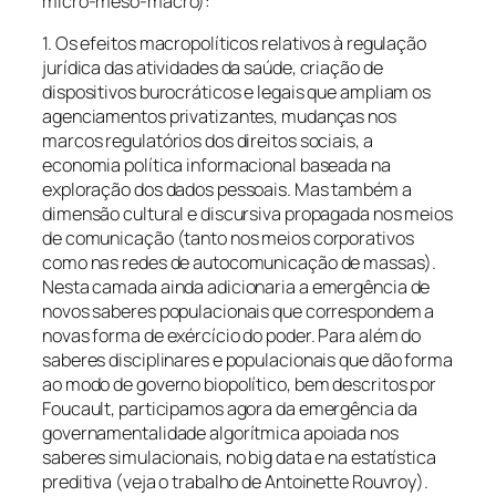
micro-meso-macro):
1. Os efeitos macropolíticos relativos à regulação
jurídica das atividades da saúde, criação de
dispositivos burocráticos e legais que ampliam os
agenciamentos privatizantes, mudanças nos
marcos regulatórios dos direitos sociais, a
economia política informacional baseada na
exploração dos dados pessoais. Mas também a
dimensão cultural e discursiva propagada nos meios
de comunicação (tanto nos meios corporativos
como nas redes de autocomunicação de massas).
Nesta camada ainda adicionaria a emergência de
novos saberes populacionais que correspondem a
novas forma de exércício do poder. Para além do
saberes disciplinares e populacionais que dão forma
ao modo de governo biopolítico, bem descritos por
Foucault, participamos agora da emergência da
governamentalidade algorítmica apoiada nos
saberes simulacionais, no big data e na estatística
preditiva (veja o trabalho de Antoinette Rouvroy).