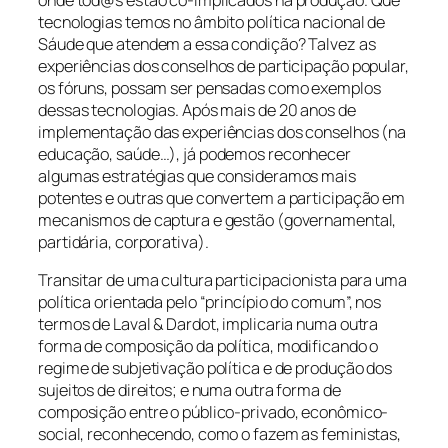
tecnologias temos no âmbito política nacional de
Sáude que atendem a essa condição? Talvez as
experiências dos conselhos de participação popular,
os fóruns, possam ser pensadas como exemplos
dessas tecnologias. Após mais de 20 anos de
implementação das experiências dos conselhos (na
educação, saúde…), já podemos reconhecer
algumas estratégias que consideramos mais
potentes e outras que convertem a participação em
mecanismos de captura e gestão (governamental,
partidária, corporativa).
Transitar de uma cultura participacionista para uma
política orientada pelo “princípio do comum”, nos
termos de Laval & Dardot, implicaria numa outra
forma de composição da política, modificando o
regime de subjetivação política e de produção dos
sujeitos de direitos; e numa outra forma de
composição entre o público-privado, econômico-
social, reconhecendo, como o fazem as feministas,