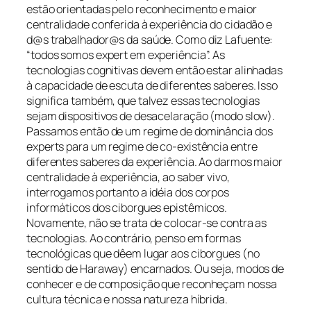
estão orientadas pelo reconhecimento e maior
centralidade conferida à experiência do cidadão e
d@s trabalhador@s da saúde. Como diz Lafuente:
“todos somos expert em experiência”. As
tecnologias cognitivas devem então estar alinhadas
à capacidade de escuta de diferentes saberes. Isso
significa também, que talvez essas tecnologias
sejam dispositivos de desacelaração (modo slow).
Passamos então de um regime de dominância dos
experts para um regime de co-existência entre
diferentes saberes da experiência. Ao darmos maior
centralidade à experiência, ao saber vivo,
interrogamos portanto a idéia dos corpos
informáticos dos ciborgues epistêmicos.
Novamente, não se trata de colocar-se contra as
tecnologias. Ao contrário, penso em formas
tecnológicas que dêem lugar aos ciborgues (no
sentido de Haraway) encarnados. Ou seja, modos de
conhecer e de composição que reconheçam nossa
cultura técnica e nossa natureza híbrida.