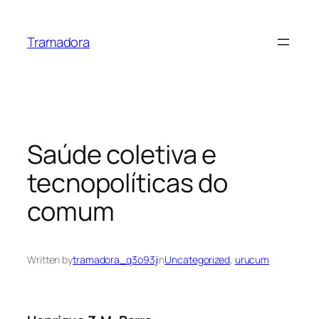
Skip
to
Tramadora
content
Saúde coletiva e
tecnopolíticas do
comum
Written by
tramadora_q3o93j
in
Uncategorized
, 
urucum