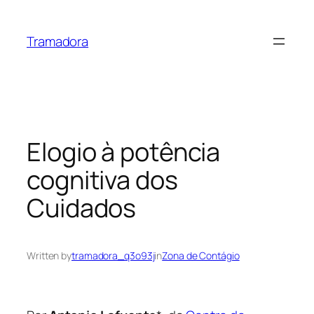
Skip
to
Tramadora
content
Elogio à potência
cognitiva dos
Cuidados
Written by
tramadora_q3o93j
in
Zona de Contágio