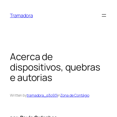
Skip
to
Tramadora
content
Acerca de
dispositivos, quebras
e autorias
Written by
tramadora_q3o93j
in
Zona de Contágio