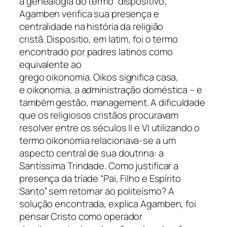
a genealogia do termo “dispositivo”,
Agamben verifica sua presença e
centralidade na história da religião
cristã.
Dispositio
, em latim, foi o termo
encontrado por padres latinos como
equivalente ao
grego
oikonomia
.
Oikos
significa casa,
e
oikonomia
, a administração doméstica – e
também gestão,
management
. A dificuldade
que os religiosos cristãos procuravam
resolver entre os séculos II e VI utilizando o
termo
oikonomia
relacionava-se a um
aspecto central de sua doutrina: a
Santíssima Trindade. Como justificar a
presença da tríade “Pai, Filho e Espírito
Santo” sem retornar ao politeísmo? A
solução encontrada, explica Agamben, foi
pensar Cristo como operador