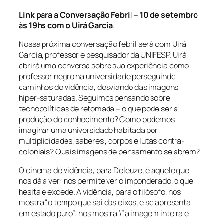
Link para a Conversação Febril – 10 de setembro
às 19hs com o Uirá Garcia
:
Nossa próxima conversação febril será com Uirá
Garcia, professor e pesquisador da UNIFESP. Uirá
abrirá uma conversa sobre sua experiência como
professor negro na universidade perseguindo
caminhos de vidência, desviando das imagens
hiper-saturadas. Seguimos pensando sobre
tecnopolíticas de retomada – o que pode ser a
produção do conhecimento? Como podemos
imaginar uma universidade habitada por
multiplicidades, saberes , corpos e lutas contra-
coloniais? Quais imagens de pensamento se abrem?
O cinema de vidência, para Deleuze, é aquele que
nos dá a ver: nos permite ver o imponderado, o que
hesita e excede. A vidência, para o filósofo, nos
mostra “o tempo que sai dos eixos, e se apresenta
em estado puro”; nos mostra \”a imagem inteira e