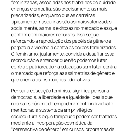
feminizadas, associadas aos trabalhos de cuidado,
crianças e empatia, são precisamente as mais
precarizadas, enquanto que as carreiras
tipicamente masculinas são as mais valorizadas
socialmente, as mais exitosas no mercado e as que
contam com maiores recursos. Isso segue
reforçando a reprodução dos papéis de gênero e
perpetua a violência contra os corpos feminizados.
O feminismo, justamente, convida a desafiar essa
reprodução e entender que não podemos lutar
contra o patriarcado na educação sem lutar contra
o mercado que reforça as assimetrias de gênero e
que orienta as instituições educativas.
Pensar a educação feminista significa pensar a
democracia, a liberdade e a igualdade. Ideais que
não são sinônimo de empoderamento individual e
meritocracia sustentada em privilégios
socioculturais e que tampouco podem ser tratados
mediante a incorporação cosmética da
“perspectiva de gênero” em cursos, programas de