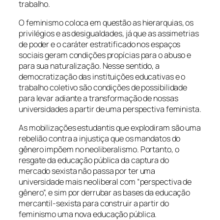
trabalho.
O feminismo coloca em questão as hierarquias, os
privilégios e as desigualdades, já que as assimetrias
de poder e o caráter estratificado nos espaços
sociais geram condições propícias para o abuso e
para sua naturalização. Nesse sentido, a
democratização das instituições educativas e o
trabalho coletivo são condições de possibilidade
para levar adiante a transformação de nossas
universidades a partir de uma perspectiva feminista.
As mobilizações estudantis que explodiram são uma
rebelião contra a injustiça que os mandatos do
gênero impõem no neoliberalismo. Portanto, o
resgate da educação pública da captura do
mercado sexista não passa por ter uma
universidade mais neoliberal com “perspectiva de
gênero”, e sim por derrubar as bases da educação
mercantil-sexista para construir a partir do
feminismo uma nova educação pública.