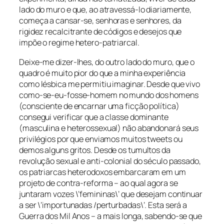
lado do muro e que, ao atravessá-lo diariamente,
começa a cansar-se, senhoras e senhores, da
rigidez recalcitrante de códigos e desejos que
impõe o regime hetero-patriarcal.
Deixe-me dizer-lhes, do outro lado do muro, que o
quadro é muito pior do que a minha experiência
como lésbica me permitiu imaginar. Desde que vivo
como-se-eu-fosse-homem no mundo dos homens
(consciente de encarnar uma ficção política)
consegui verificar que a classe dominante
(masculina e heterossexual) não abandonará seus
privilégios por que enviamos muitos tweets ou
demos alguns gritos. Desde os tumultos da
revolução sexual e anti-colonial do século passado,
os patriarcas heterodoxos embarcaram em um
projeto de contra-reforma – ao qual agora se
juntaram vozes \’femininas\’ que desejam continuar
a ser \’importunadas /perturbadas\’. Esta será a
Guerra dos Mil Anos – a mais longa, sabendo-se que