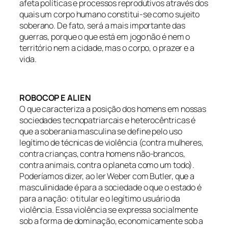
afeta políticas e processos reprodutivos através dos
quais um corpo humano constitui-se como sujeito
soberano. De fato, será a mais importante das
guerras, porque o que está em jogo não é nem o
território nem a cidade, mas o corpo, o prazer e a
vida.
ROBOCOP E ALIEN
O que caracteriza a posição dos homens em nossas
sociedades tecnopatriarcais e heterocêntricas é
que a soberania masculina se define pelo uso
legítimo de técnicas de violência (contra mulheres,
contra crianças, contra homens não-brancos,
contra animais, contra o planeta como um todo).
Poderíamos dizer, ao ler Weber com Butler, que a
masculinidade é para a sociedade o que o estado é
para a nação: o titular e o legítimo usuário da
violência. Essa violência se expressa socialmente
sob a forma de dominação, economicamente sob a