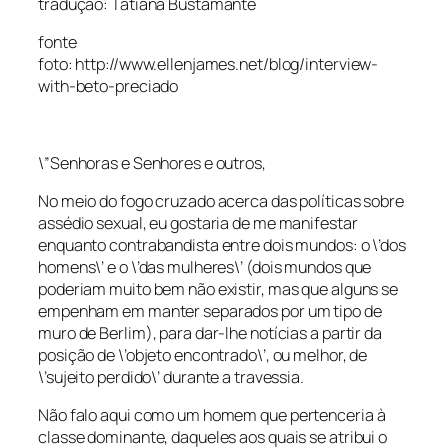
tradução: Tatiana Bustamante
fonte
foto: http://www.ellenjames.net/blog/interview-
with-beto-preciado
\”Senhoras e Senhores e outros,
No meio do fogo cruzado acerca das políticas sobre
assédio sexual, eu gostaria de me manifestar
enquanto contrabandista entre dois mundos: o \’dos
homens\’ e o \’das mulheres\’ (dois mundos que
poderiam muito bem não existir, mas que alguns se
empenham em manter separados por um tipo de
muro de Berlim), para dar-lhe notícias a partir da
posição de \’objeto encontrado\’, ou melhor, de
\’sujeito perdido\’ durante a travessia.
Não falo aqui como um homem que pertenceria à
classe dominante, daqueles aos quais se atribui o