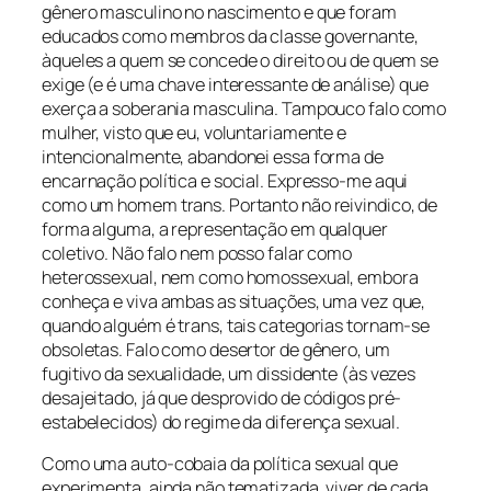
gênero masculino no nascimento e que foram
educados como membros da classe governante,
àqueles a quem se concede o direito ou de quem se
exige (e é uma chave interessante de análise) que
exerça a soberania masculina. Tampouco falo como
mulher, visto que eu, voluntariamente e
intencionalmente, abandonei essa forma de
encarnação política e social. Expresso-me aqui
como um homem trans. Portanto não reivindico, de
forma alguma, a representação em qualquer
coletivo. Não falo nem posso falar como
heterossexual, nem como homossexual, embora
conheça e viva ambas as situações, uma vez que,
quando alguém é trans, tais categorias tornam-se
obsoletas. Falo como desertor de gênero, um
fugitivo da sexualidade, um dissidente (às vezes
desajeitado, já que desprovido de códigos pré-
estabelecidos) do regime da diferença sexual.
Como uma auto-cobaia da política sexual que
experimenta, ainda não tematizada, viver de cada