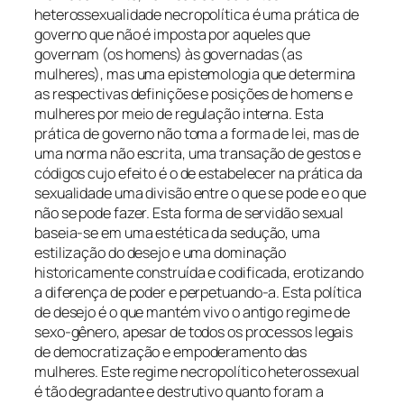
heterossexualidade necropolítica é uma prática de
governo que não é imposta por aqueles que
governam (os homens) às governadas (as
mulheres), mas uma epistemologia que determina
as respectivas definições e posições de homens e
mulheres por meio de regulação interna. Esta
prática de governo não toma a forma de lei, mas de
uma norma não escrita, uma transação de gestos e
códigos cujo efeito é o de estabelecer na prática da
sexualidade uma divisão entre o que se pode e o que
não se pode fazer. Esta forma de servidão sexual
baseia-se em uma estética da sedução, uma
estilização do desejo e uma dominação
historicamente construída e codificada, erotizando
a diferença de poder e perpetuando-a. Esta política
de desejo é o que mantém vivo o antigo regime de
sexo-gênero, apesar de todos os processos legais
de democratização e empoderamento das
mulheres. Este regime necropolítico heterossexual
é tão degradante e destrutivo quanto foram a