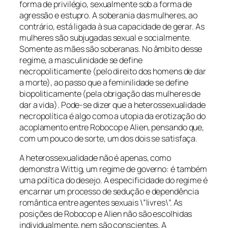
forma de privilégio, sexualmente sob a forma de
agressão e estupro. A soberania das mulheres, ao
contrário, está ligada à sua capacidade de gerar. As
mulheres são subjugadas sexual e socialmente.
Somente as mães são soberanas. No âmbito desse
regime, a masculinidade se define
necropoliticamente (pelo direito dos homens de dar
a morte), ao passo que a feminilidade se define
biopoliticamente (pela obrigação das mulheres de
dar a vida). Pode-se dizer que a heterossexualidade
necropolítica é algo como a utopia da erotização do
acoplamento entre Robocop e Alien, pensando que,
com um pouco de sorte, um dos dois se satisfaça.
A heterossexualidade não é apenas, como
demonstra Wittig, um regime de governo: é também
uma política do desejo. A especificidade do regime é
encarnar um processo de sedução e dependência
romântica entre agentes sexuais \”livres\”. As
posições de Robocop e Alien não são escolhidas
individualmente, nem são conscientes. A