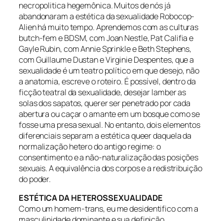
necropolitica hegemônica. Muitos de nós já
abandonaram a estética da sexualidade Robocop-
Alien há muito tempo. Aprendemos com as culturas
butch-fem e BDSM, com Joan Nestle, Pat Califia e
Gayle Rubin, com Annie Sprinkle e Beth Stephens,
com Guillaume Dustan e Virginie Despentes, que a
sexualidade é um teatro político em que desejo, não
a anatomia, escreve o roteiro. É possível, dentro da
ficção teatral da sexualidade, desejar lamber as
solas dos sapatos, querer ser penetrado por cada
abertura ou caçar o amante em um bosque como se
fosse uma presa sexual. No entanto, dois elementos
diferenciais separam a estética queer daquela da
normalização hetero do antigo regime: o
consentimento e a não-naturalização das posições
sexuais. A equivalência dos corpos e a redistribuição
do poder.
ESTÉTICA DA HETEROSSEXUALIDADE
Como um homem-trans, eu me desidentifico com a
masculinidade dominante e sua definição