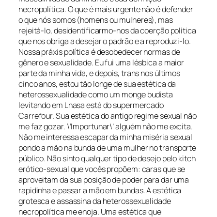
necropolítica. O que é mais urgente não é defender
o que nós somos (homens ou mulheres), mas
rejeitá-lo, desidentificarmo-nos da coerção política
que nos obriga a desejar o padrão e a reproduzi-lo.
Nossa práxis política é desobedecer normas de
gênero e sexualidade. Eu fui uma lésbica a maior
parte da minha vida, e depois, trans nos últimos
cinco anos, estou tão longe de sua estética da
heterossexualidade como um monge budista
levitando em Lhasa está do supermercado
Carrefour. Sua estética do antigo regime sexual não
me faz gozar. \’Importunar\’ alguém não me excita.
Não me interessa escapar da minha miséria sexual
pondo a mão na bunda de uma mulher no transporte
público. Não sinto qualquer tipo de desejo pelo kitch
erótico-sexual que vocês propõem: caras que se
aproveitam da sua posição de poder para dar uma
rapidinha e passar a mão em bundas. A estética
grotesca e assassina da heterossexualidade
necropolítica me enoja. Uma estética que