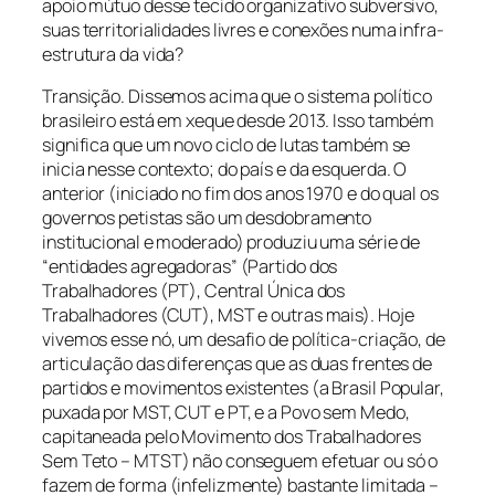
apoio mútuo desse tecido organizativo subversivo,
suas territorialidades livres e conexões numa infra-
estrutura da vida?
Transição. Dissemos acima que o sistema político
brasileiro está em xeque desde 2013. Isso também
significa que um novo ciclo de lutas também se
inicia nesse contexto; do país e da esquerda. O
anterior (iniciado no fim dos anos 1970 e do qual os
governos petistas são um desdobramento
institucional e moderado) produziu uma série de
“entidades agregadoras” (Partido dos
Trabalhadores (PT), Central Única dos
Trabalhadores (CUT), MST e outras mais). Hoje
vivemos esse nó, um desafio de política-criação, de
articulação das diferenças que as duas frentes de
partidos e movimentos existentes (a Brasil Popular,
puxada por MST, CUT e PT, e a Povo sem Medo,
capitaneada pelo Movimento dos Trabalhadores
Sem Teto – MTST) não conseguem efetuar ou só o
fazem de forma (infelizmente) bastante limitada –