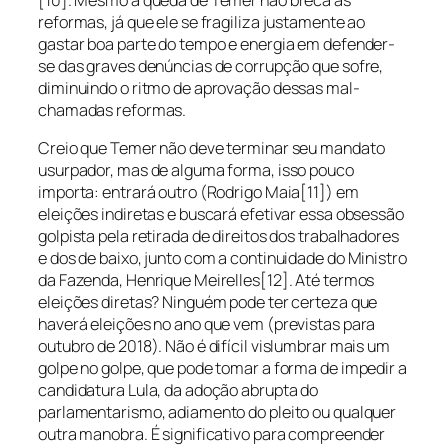
reformas, já que ele se fragiliza justamente ao
gastar boa parte do tempo e energia em defender-
se das graves denúncias de corrupção que sofre,
diminuindo o ritmo de aprovação dessas mal-
chamadas reformas.
Creio que Temer não deve terminar seu mandato
usurpador, mas de alguma forma, isso pouco
importa: entrará outro (Rodrigo Maia[11]) em
eleições indiretas e buscará efetivar essa obsessão
golpista pela retirada de direitos dos trabalhadores
e dos de baixo, junto com a continuidade do Ministro
da Fazenda, Henrique Meirelles[12]. Até termos
eleições diretas? Ninguém pode ter certeza que
haverá eleições no ano que vem (previstas para
outubro de 2018). Não é difícil vislumbrar mais um
golpe no golpe, que pode tomar a forma de impedir a
candidatura Lula, da adoção abrupta do
parlamentarismo, adiamento do pleito ou qualquer
outra manobra. É significativo para compreender