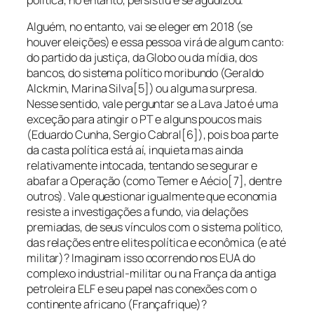
política, no entanto, persistiu e se agudizou.
Alguém, no entanto, vai se eleger em 2018 (se
houver eleições) e essa pessoa virá de algum canto:
do partido da justiça, da Globo ou da mídia, dos
bancos, do sistema político moribundo (Geraldo
Alckmin, Marina Silva[5]) ou alguma surpresa.
Nesse sentido, vale perguntar se a Lava Jato é uma
exceção para atingir o PT e alguns poucos mais
(Eduardo Cunha, Sergio Cabral[6]), pois boa parte
da casta política está aí, inquieta mas ainda
relativamente intocada, tentando se segurar e
abafar a Operação (como Temer e Aécio[7], dentre
outros). Vale questionar igualmente que economia
resiste a investigações a fundo, via delações
premiadas, de seus vínculos com o sistema político,
das relações entre elites política e econômica (e até
militar)? Imaginam isso ocorrendo nos EUA do
complexo industrial-militar ou na França da antiga
petroleira ELF e seu papel nas conexões com o
continente africano (Françafrique)?