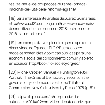
realiza-serie-de-ocupacoes-durante-jornada-
nacional-de-luta-pela-reforma-agraria/
[18] Ler a interessante análise de Juarez Guimarães:
http://www.sul21.com.br/jornal/nao-ha-nada-mais-
desmobilizador-hoje-do-que-2018-entre-nos-e-
2018-ha-um-abismo/
[19] Um exemplo talvez pioneiro que se aproxima
disso, vindo do Equador, FLOK/Buen conocer:
modelos sostenibles y políticas públicas para una
economía social del conocimiento común y abierto
en Ecuador. http://book.floksociety.org/ec/
[20] Michel Crozier, Samuel P. Huntington e Joji
Watnuki. The Crisis of Democracy: report on the
governability of democracies to the Trilateral
Commission. New York University Press, 1975 (p. 61).
[21] http://g1.globo.com/rs/rio-grande-do-
sul/noticia/2014/02/em-video-deputado-diz-que-