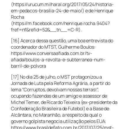
(https://urucum.milharal.org/2017/05/24/historia-
em-pedacos-brasilia-24-de-maio/) e de Henrique
Rocha
(https://m.facebook.com/henrique.rocha.9404?
fref=nf&refid=52&__tn__=C-R).
[16] Acerca dessa questão, uma boa entrevista do
coordenador do MTST, Guilherme Boulos:
https://www.conversaafiada.com.br/tv-
afiada/boulos-a-revolta-e-subterranea-num-
barril-de-polvora
[17] No dia 25 de julho, o MST protagonizou a
Jornada de Luta pela Reforma Agrária, a partir do
lema “Corruptos, devolvam nossas terras!”,
ocupando fazendas de um amigo e assessor de
Michel Temer, de Ricardo Teixeira (ex-presidente da
Confederação Brasileira de Futebol) e a Base de
Alcântara, no Maranhão, a respeito da qual o
governo golpista negocia utilização pelos EUA:
https://www.brasildefato.com.br/2017/07/25/mst-