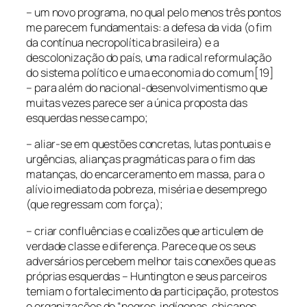
– um novo programa, no qual pelo menos três pontos
me parecem fundamentais: a defesa da vida (o fim
da contínua necropolítica brasileira) e a
descolonização do país, uma radical reformulação
do sistema político e uma economia do comum[19]
– para além do nacional-desenvolvimentismo que
muitas vezes parece ser a única proposta das
esquerdas nesse campo;
– aliar-se em questões concretas, lutas pontuais e
urgências, alianças pragmáticas para o fim das
matanças, do encarceramento em massa, para o
alívio imediato da pobreza, miséria e desemprego
(que regressam com força);
– criar confluências e coalizões que articulem de
verdade classe e diferença. Parece que os seus
adversários percebem melhor tais conexões que as
próprias esquerdas – Huntington e seus parceiros
temiam o fortalecimento da participação, protestos
e organizações de “negros, indígenas, chicanos,