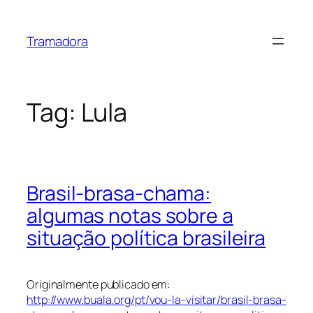
Skip
to
Tramadora
content
Tag:
Lula
Brasil-brasa-chama:
algumas notas sobre a
situação política brasileira
Originalmente publicado em:
http://www.buala.org/pt/vou-la-visitar/brasil-brasa-