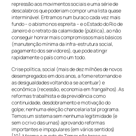
repressão aos movimentos sociais e uma série de
descalabros que poderiam compor uma lista quase
interminável. Entramos num buraco cada vez mais
fundo – o abismo nos espreita – e o Estado do Rio de
Janeiro é o retrato da calamidade (pública), ao não
conseguir honrar mais compromissos mais básicos
(manutenção mínima da infra-estrutura social,
pagamento dos servidores), que pode atingir
rapidamente o país como um todo.
Crise política, social (mais de dez milhões de novos
desempregados em dois anos, a fome retornando e
as desigualdades voltando a se acentuar) e
econômica (recessão, economia em frangalhos). As
reformas trabalhista e da previdência como
continuidade, desdobramento e motivação do
golpe; nenhuma eleição chancelaria tal programa.
Temos um sistema sem nenhuma legitimidade (e
sem o crivo das urnas) aprovando reformas
importantes e impopulares (em vários sentidos)
[10]. Mesmo a queda de Temer não breca as