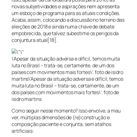
novas subjetividades e aspirações nem apresenta
um esboço de programa para as atuais condições.
Acaba, assim, colocando a discussão no terreno das
eleições de 2018 e ainda numa chave de debate
empobrecida, que talvez subestime os perigos da
conjuntura atual[18].
\’Apesar da situação adversa e difícil, temos muita
luta no Brasil – trata-se, certamente, de um dos
países com movimentos mais fortes\’. foto de isidro
martins\’Apesar da situação adversa e difícil, temos
muita luta no Brasil – trata-se, certamente, de um
dos países com movimentos mais fortes\’. foto de
isidro martins
Como seguir nesse momento? Isso envolve, a meu
ver, múltiplas dimensões de (re)construção e
composição paciente e conjunta, sem atalhos
artificiais: