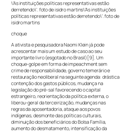
\’As instituições políticas representativas estão
derretendo\’. foto de isidro martins\’As instituições
políticas representativas estão derretendo\’. foto de
isidro martins
choque
A ativista e pesquisadora Naomi Klein já pode
acrescentar mais um estudo de caso ao seu
importante livro (esgotado no Brasil)[9]. Um
choque-golpe em forma de impeachment sem
crime de responsabilidade, governo temerário e
restauração neoliberal na seguinte agenda: drástica
contenção dos gastos públicos, mudança na
legislação do pré-sal favorecendo o capital
estrangeiro, reorientação da política externa, o
liberou-geral da terceirização, mudanças nas
regras da aposentadoria, ataque aos povos
indígenas, desmonte das políticas culturais,
diminuição dos beneficiários do Bolsa Família,
aumento do desmatamento, intensificação da