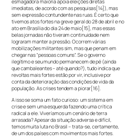
esmagadora maioria apoia eleições diretas
imediatas, de acordo com as pesquisas[14]), mas
sem expressão contundente nas ruas. É certo que
tivemos atos fortes na greve geral do 28 de abril e no
ato em Brasília do dia 24 de maio[15], mas essas
belas jornadas não tiveram continuidade nem
lograram manter a pressão. Ocorrem várias
mobilizações militantes sim, mas que penam em
chegar nas “pessoas comuns”. Se o governo
ilegítimo e seu mundo permanecem de pé (ainda
que cambaleantes – até quando?), tudo indica que
revoltas mais fortes estão por vir, inclusive por
conta da deterioração das condições de vida da
população. As crises tendem a piorar[16].
A isso se soma um fato curioso: um sistema em
crise e sem uma esquerda fazendo uma crítica
radical a ele. Viveríamos um cenário de terra
arrasada? Apesar da situação adversa e difícil,
temos muita luta no Brasil – trata-se, certamente,
de um dos países com movimentos mais fortes.