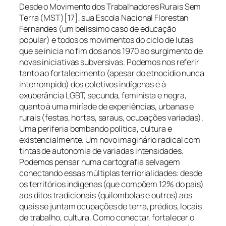
Desde o Movimento dos Trabalhadores Rurais Sem
Terra (MST)[17], sua Escola Nacional Florestan
Fernandes (um belíssimo caso de educação
popular) e todos os movimentos do ciclo de lutas
que se inicia no fim dos anos 1970 ao surgimento de
novas iniciativas subversivas. Podemos nos referir
tanto ao fortalecimento (apesar do etnocídio nunca
interrompido) dos coletivos indígenas e à
exuberância LGBT, secunda, feminista e negra,
quanto à uma miríade de experiências, urbanas e
rurais (festas, hortas, saraus, ocupações variadas).
Uma periferia bombando política, cultura e
existencialmente. Um novo imaginário radical com
tintas de autonomia de variadas intensidades.
Podemos pensar numa cartografia selvagem
conectando essas múltiplas terriorialidades: desde
os territórios indígenas (que compõem 12% do país)
aos ditos tradicionais (quilombolas e outros) aos
quais se juntam ocupações de terra, prédios, locais
de trabalho, cultura. Como conectar, fortalecer o