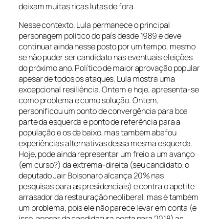
deixam muitas ricas lutas de fora.
Nesse contexto, Lula permanece o principal
personagem político do país desde 1989 e deve
continuar ainda nesse posto por um tempo, mesmo
se não puder ser candidato nas eventuais eleições
do próximo ano. Político de maior aprovação popular
apesar de todos os ataques, Lula mostra uma
excepcional resiliência. Ontem e hoje, apresenta-se
como problema e como solução. Ontem,
personificou um ponto de convergência para boa
parte da esquerda e ponto de referência para a
população e os de baixo, mas também abafou
experiências alternativas dessa mesma esquerda.
Hoje, pode ainda representar um freio a um avanço
(em curso?) da extrema-direita (seu candidato, o
deputado Jair Bolsonaro alcança 20% nas
pesquisas para as presidenciais) e contra o apetite
arrasador da restauração neoliberal, mas é também
um problema, pois ele não parece levar em conta (e
isso, apesar da candidatura posta para 2018) as