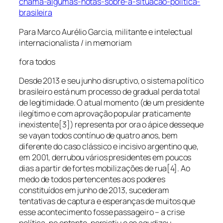
chama-algumas-notas-sobre-a-situacao-politica-
brasileira
Para Marco Aurélio Garcia, militante e intelectual
internacionalista / in memoriam
fora todos
Desde 2013 e seu junho disruptivo, o sistema político
brasileiro está num processo de gradual perda total
de legitimidade. O atual momento (de um presidente
ilegítimo e com aprovação popular praticamente
inexistente[3]) representa por ora o ápice desseque
se vayan todos contínuo de quatro anos, bem
diferente do caso clássico e incisivo argentino que,
em 2001, derrubou vários presidentes em poucos
dias a partir de fortes mobilizações de rua[4]. Ao
medo de todos pertencentes aos poderes
constituídos em junho de 2013, sucederam
tentativas de captura e esperanças de muitos que
esse acontecimento fosse passageiro – a crise