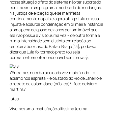
nossa situação o fato do sistema não ter suportado
nem mesmo um programa moderado de mudanças.
Na justiça de exceção que se manifesta
continuamente no país e agora atinge Lula em sua
injusta e absurda condenação em primeira instância
a uma pena de quase dez anos por um imóvel que
ele não possui e visitou uma vez – de outra forma e
numa intensidade bem distinta em relação ao
emblemático caso do Rafael Braga[13], pode-se
dizer que Lula foi tornado preto (ou seja
permanentemente condenável sem provas).
\’Entramos num buraco cada vez mais fundo – o
abismo nos espreita – e o Estado do Rio de Janeiro é
o retrato da calamidade (pública)\’. foto de isidro
martins\’
lutas
Vivemos uma insatisfação altíssima (e uma