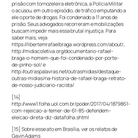
prisão com tornozeleira eletrônica, a Polícia Militar
o acusou, em outro episódio, de tráfico emputando a
ele o porte de drogas. Foi condenado a 11 anos de
prisão. Seus advogados recorreram e mobilizações
buscam impedir mais essa brutal injustiça. Para
saber mais, veja:
https://libertemrafaelbraga.wordpress.com/about/,
http://midiacoletiva.org/documentario-rafael-
braga-o-homem-que-foi-condenado-por-porte-
de-pinho-sol/ e
http://outraspalavras.net/outrasmidias/destaque-
outras-midias/na-historia-de-rafael-braga-retrato-
de-nosso-judiciario-racista/
[14]
http://www1.folha.uol.com.br/poder/2017/04/1879861-
com-rejeicao-a-temer-de-61-85-defendem-
eleicao-direta-diz-datafolha.shtml
[15] Sobre esse ato em Brasília, ver os relatos de
Gavin Adams