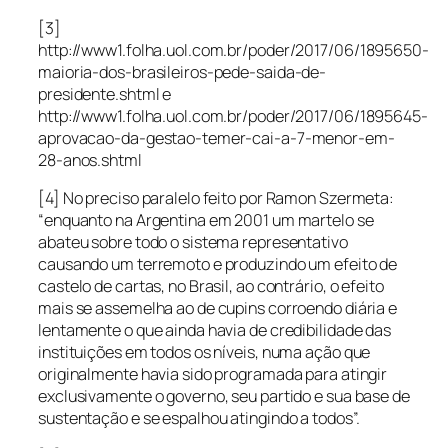
[3]
http://www1.folha.uol.com.br/poder/2017/06/1895650-
maioria-dos-brasileiros-pede-saida-de-
presidente.shtml e
http://www1.folha.uol.com.br/poder/2017/06/1895645-
aprovacao-da-gestao-temer-cai-a-7-menor-em-
28-anos.shtml
[4] No preciso paralelo feito por Ramon Szermeta:
“enquanto na Argentina em 2001 um martelo se
abateu sobre todo o sistema representativo
causando um terremoto e produzindo um efeito de
castelo de cartas, no Brasil, ao contrário, o efeito
mais se assemelha ao de cupins corroendo diária e
lentamente o que ainda havia de credibilidade das
instituições em todos os níveis, numa ação que
originalmente havia sido programada para atingir
exclusivamente o governo, seu partido e sua base de
sustentação e se espalhou atingindo a todos”.