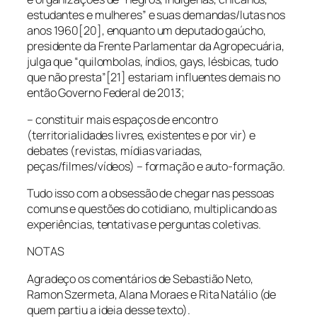
estudantes e mulheres” e suas demandas/lutas nos
anos 1960[20], enquanto um deputado gaúcho,
presidente da Frente Parlamentar da Agropecuária,
julga que “quilombolas, índios, gays, lésbicas, tudo
que não presta”[21] estariam influentes demais no
então Governo Federal de 2013;
– constituir mais espaços de encontro
(territorialidades livres, existentes e por vir) e
debates (revistas, mídias variadas,
peças/filmes/vídeos) – formação e auto-formação.
Tudo isso com a obsessão de chegar nas pessoas
comuns e questões do cotidiano, multiplicando as
experiências, tentativas e perguntas coletivas.
NOTAS
Agradeço os comentários de Sebastião Neto,
Ramon Szermeta, Alana Moraes e Rita Natálio (de
quem partiu a ideia desse texto).