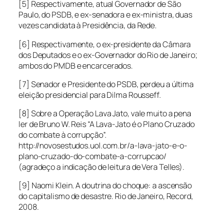
[5] Respectivamente, atual Governador de São
Paulo, do PSDB, e ex-senadora e ex-ministra, duas
vezes candidata à Presidência, da Rede.
[6] Respectivamente, o ex-presidente da Câmara
dos Deputados e o ex-Governador do Rio de Janeiro;
ambos do PMDB e encarcerados.
[7] Senador e Presidente do PSDB, perdeu a última
eleição presidencial para Dilma Rousseff.
[8] Sobre a Operação Lava Jato, vale muito a pena
ler de Bruno W. Reis “A Lava-Jato é o Plano Cruzado
do combate à corrupção”.
http://novosestudos.uol.com.br/a-lava-jato-e-o-
plano-cruzado-do-combate-a-corrupcao/
(agradeço a indicação de leitura de Vera Telles).
[9] Naomi Klein. A doutrina do choque: a ascensão
do capitalismo de desastre. Rio de Janeiro, Record,
2008.