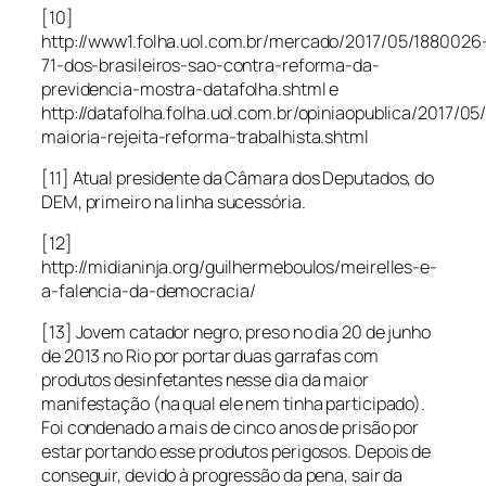
[10]
http://www1.folha.uol.com.br/mercado/2017/05/1880026
71-dos-brasileiros-sao-contra-reforma-da-
previdencia-mostra-datafolha.shtml e
http://datafolha.folha.uol.com.br/opiniaopublica/2017/0
maioria-rejeita-reforma-trabalhista.shtml
[11] Atual presidente da Câmara dos Deputados, do
DEM, primeiro na linha sucessória.
[12]
http://midianinja.org/guilhermeboulos/meirelles-e-
a-falencia-da-democracia/
[13] Jovem catador negro, preso no dia 20 de junho
de 2013 no Rio por portar duas garrafas com
produtos desinfetantes nesse dia da maior
manifestação (na qual ele nem tinha participado).
Foi condenado a mais de cinco anos de prisão por
estar portando esse produtos perigosos. Depois de
conseguir, devido à progressão da pena, sair da