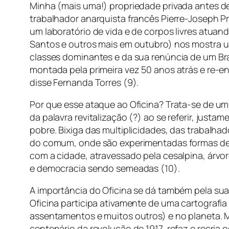
Minha (mais uma!) propriedade privada antes de
trabalhador anarquista francês Pierre-Joseph P
um laboratório de vida e de corpos livres atua
Santos e outros mais em outubro) nos mostra um
classes dominantes e da sua renúncia de um Bra
montada pela primeira vez 50 anos atrás e re-e
disse Fernanda Torres (9).
Por que esse ataque ao Oficina? Trata-se de um
da palavra revitalização (?) ao se referir, justa
pobre. Bixiga das multiplicidades, das trabalha
do comum, onde são experimentadas formas de vi
com a cidade, atravessado pela cesalpina, árvor
e democracia sendo semeadas (10).
A importância do Oficina se dá também pela sua 
Oficina participa ativamente de uma cartografia
assentamentos e muitos outros) e no planeta. 
centenário da revolução de 1917, refaz e recria o