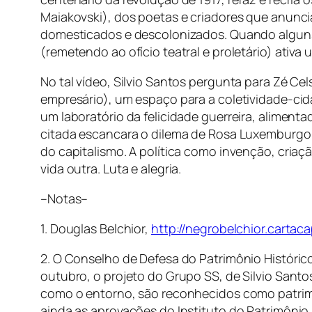
Maiakovski), dos poetas e criadores que anuncia
domesticados e descolonizados. Quando alguns qu
(remetendo ao ofício teatral e proletário) ativa
No tal vídeo, Silvio Santos pergunta para Zé Cel
empresário), um espaço para a coletividade-c
um laboratório da felicidade guerreira, alimen
citada escancara o dilema de Rosa Luxemburgo 
do capitalismo. A política como invenção, cria
vida outra. Luta e alegria.
–Notas–
1. Douglas Belchior,
http://negrobelchior.cartaca
2. O Conselho de Defesa do Patrimônio Históric
outubro, o projeto do Grupo SS, de Silvio Santo
como o entorno, são reconhecidos como patrimôn
ainda as aprovações do Instituto do Patrimônio 