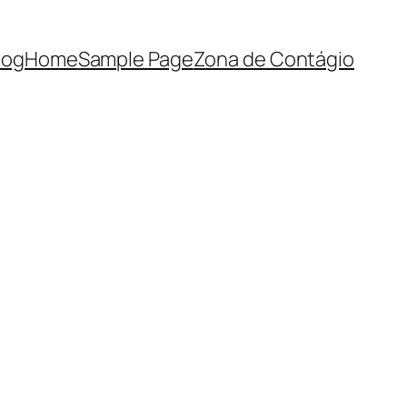
log
Home
Sample Page
Zona de Contágio