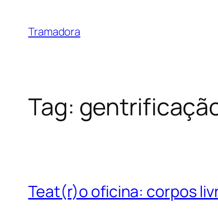
Skip
to
Tramadora
content
Tag:
gentrificaçã
Teat(r)o oficina: corpos li