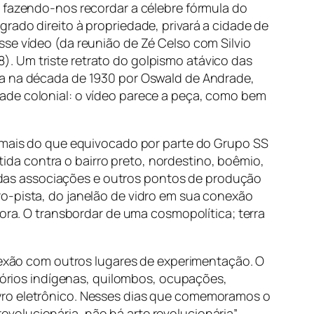
, fazendo-nos recordar a célebre fórmula do
agrado
direito à propriedade, privará a cidade de
sse vídeo (da reunião de Zé Celso com Silvio
. Um triste retrato do golpismo atávico das
ta na década de 1930 por Oswald de Andrade,
ade colonial: o vídeo parece a peça, como bem
o mais do que equivocado por parte do Grupo SS
stida contra o bairro preto, nordestino, boêmio,
i, das associações e outros pontos de produção
ro-pista, do janelão de vidro em sua conexão
fora. O transbordar de uma cosmopolítica; terra
onexão com outros lugares de experimentação. O
itórios indígenas, quilombos, ocupações,
eyro eletrônico. Nesses dias que comemoramos o
revolucionária, não há arte revolucionária”,