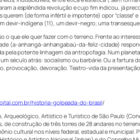
ram a esplêndida revolução e cujo fim indicou, já prec
erem (de forma infértil e impotente) opor “classe” e “
 um devir-indígena (11), um devir-negro; uma transesque
so o que ele quer fazer com o terreno. Frente ao interess
idade (a-anhangá-anhangabaú-da-feliz-cidade) respond
tada pela potente linhagem da antropofagia. Num planet
um século atrás: socialismo ou barbárie. Ou a fartura
ção, provocação, devoração. Teatro-vida da presentaçã
pital.com.br/historia-golpeada-do-brasil
/
o, Arqueológico, Artístico e Turístico de São Paulo (C
s, de construção de três torres de 28 andares no terren
io cultural nos níveis federal, estadual e municipal. 
Histórico e Artístico Nacional (Iphan) e do Conselho Mu