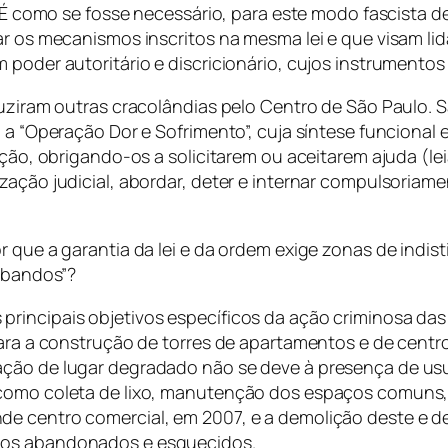
s. É como se fosse necessário, para este modo fascista
ar os mecanismos inscritos na mesma lei e que visam li
m poder autoritário e discricionário, cujos instrument
duziram outras cracolândias pelo Centro de São Paulo. 
 a “Operação Dor e Sofrimento”, cuja síntese funcional er
ação, obrigando-os a solicitarem ou aceitarem ajuda (le
zação judicial, abordar, deter e internar compulsoriam
que a garantia da lei e da ordem exige zonas de indistin
 “bandos”?
incipais objetivos específicos da ação criminosa das in
para a construção de torres de apartamentos e de centro
ação de lugar degradado não se deve à presença de usu
 como coleta de lixo, manutenção dos espaços comuns, 
de centro comercial, em 2007, e a demolição deste e d
 os abandonados e esquecidos.