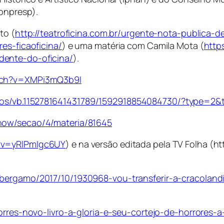
onpresp).
to (
http://teatroficina.com.br/urgente-nota-publica-d
es-ficaoficina/
) e uma matéria com Camila Mota (
http
dente-do-oficina/
).
tch?v=XMPi3mQ3b9I
os/vb.1152781641431789/1592918854084730/?type=2&t
show/secao/4/materia/81645
?v=yRlPmIgc6UY
) e na versão editada pela TV Folha 
abergamo/2017/10/1930968-vou-transferir-a-cracolandi
torres-novo-livro-a-gloria-e-seu-cortejo-de-horrores-a