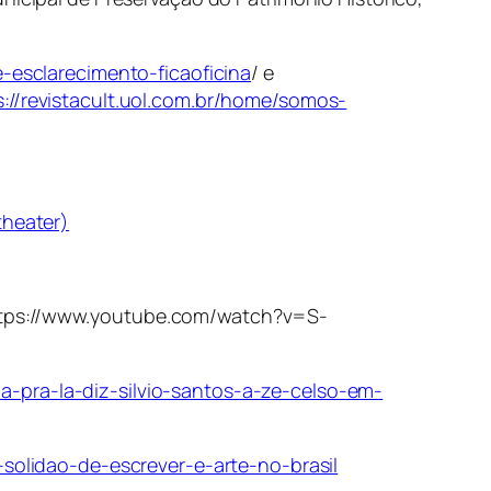
e-esclarecimento-ficaoficina
/ e
s://revistacult.uol.com.br/home/somos-
heater)
(https://www.youtube.com/watch?v=S-
a-pra-la-diz-silvio-santos-a-ze-celso-em-
-solidao-de-escrever-e-arte-no-brasil