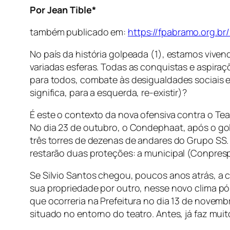
Por Jean Tible*
também publicado em:
https://fpabramo.org.br/
No país da história golpeada (1), estamos vive
variadas esferas. Todas as conquistas e aspira
para todos, combate às desigualdades sociais e r
significa, para a
esquerda
, re-existir)?
É este o contexto da nova ofensiva contra o Tea
No dia 23 de outubro, o Condephaat, após o g
três torres de dezenas de andares do Grupo SS. 
restarão duas proteções: a municipal (Conpresp)
Se Silvio Santos chegou, poucos anos atrás, a 
sua propriedade por outro, nesse novo clima p
que ocorreria na Prefeitura no dia 13 de novembr
situado no entorno do teatro. Antes, já faz mu