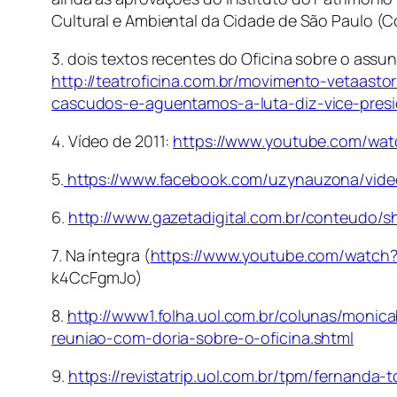
Cultural e Ambiental da Cidade de São Paulo (C
3. dois textos recentes do Oficina sobre o assun
http://teatroficina.com.br/movimento-vetaastorr
cascudos-e-aguentamos-a-luta-diz-vice-presi
4. Vídeo de 2011:
https://www.youtube.com/wa
5.
https://www.facebook.com/uzynauzona/vide
6.
http://www.gazetadigital.com.br/conteudo/
7. Na íntegra (
https://www.youtube.com/watch
k4CcFgmJo)
8.
http://www1.folha.uol.com.br/colunas/monic
reuniao-com-doria-sobre-o-oficina.shtml
9.
https://revistatrip.uol.com.br/tpm/fernanda-