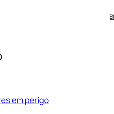
B
o
vres em perigo