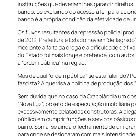
instituições que deveriam lhes garantir direito
bando, os excluindo do acesso à lei, para acion
bando é a própria condição da efetividade de u
Os fluxos resultantes da repressão policial pro
de 2012, Prefeitura e Estado haviam “deflagrado”
mediante a falta da droga e a dificuldade de fix
do Estado foi mais longe e pretende, com autori
a “ordem pública” na região.
Mas de qual “ordem pública” se está falando? Por 
fascista? A que visa a política de produção dos
Sem dúvida que no caso da Cracolândia um dos pr
“Nova Luz”, projeto de especulação imobiliária 
excessivamente delatadas construtoras. A aleg
público em cumprir funções e serviços básicos
bairro. Soma-se ainda o fechamento de um gran
para onde se deslocaram com mais intensidade