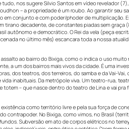
 tudo, nos sugere Silvio Santos em vídeo revelador (7)
roudhon – a propriedade é um roubo. Ao garantir seu
s
ndo em conjunto e com poder/phoder de multiplicação. E
 tirano decadente, de constantes piadas sem graça (8)
sil autônomo e democrático. O Rei da vela (peça escri
ncenada no último mês) escancara toda a nossa atualid
 assalto ao bairro do Bixiga, como o indica o uso muit
mente, a um dos bairros mais vivos da cidade. É uma inve
doras, dos teatros, dos terreiros, do samba e da Vai-Va
da inabituais. Da metrópole viva. Um teatro-rua, teat
e totem – que nasce dentro do teatro de Lina e vai pra 
existência como território livre e pela sua força de c
 do contrapoder. No Bixiga, como vimos, no Brasil (terr
Mundos. Subversão em ato de corpos elétricos no terr
s elos, indissolúveis, entre ética e estética (“sem forma 