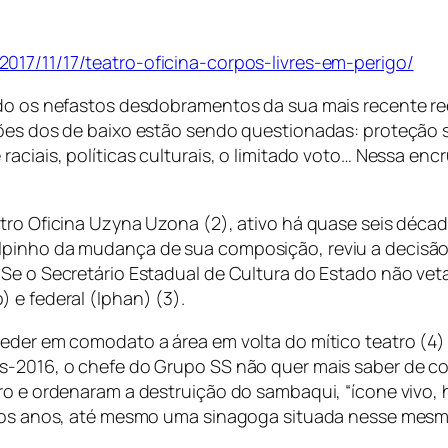
2017/11/17/teatro-oficina-corpos-livres-em-perigo/
ndo os nefastos desdobramentos da sua mais recente re
ções dos de baixo estão sendo questionadas: proteção 
aciais, políticas culturais, o limitado voto… Nessa enc
tro Oficina Uzyna Uzona (2), ativo há quase seis década
olpinho da mudança de sua composição, reviu a decisã
Se o Secretário Estadual de Cultura do Estado não veta
 e federal (Iphan) (3).
ceder em comodato a área em volta do mítico teatro (4)
ós-2016, o chefe do Grupo SS não quer mais saber de c
o e ordenaram a destruição do sambaqui, “ícone vivo, his
itos anos, até mesmo uma sinagoga situada nesse mesmo