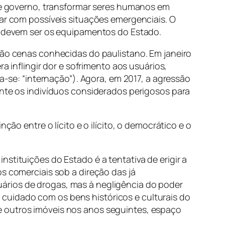
 de governo, transformar seres humanos em
dar com possíveis situações emergenciais. O
os devem ser os equipamentos do Estado.
São cenas conhecidas do paulistano. Em janeiro
a inflingir dor e sofrimento aos usuários,
ia-se: “internação”). Agora, em 2017, a agressão
ente os indivíduos considerados perigosos para
ção entre o lícito e o ilícito, o democrático e o
stituições do Estado é a tentativa de erigir a
s comerciais sob a direção das já
ários de drogas, mas à negligência do poder
cuidado com os bens históricos e culturais do
e outros imóveis nos anos seguintes, espaço