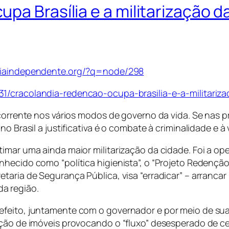
a Brasília e a militarização da
idiaindependente.org/?q=node/298
1/cracolandia-redencao-ocupa-brasilia-e-a-militariza
corrente nos vários modos de governo da vida. Se nas pr
o Brasil a justificativa é o combate à criminalidade e à
timar uma ainda maior militarização da cidade. Foi a o
hecido como “política higienista”, o “Projeto Redenção”
ria de Segurança Pública, visa “erradicar” – arrancar pe
 da região.
feito, juntamente com o governador e por meio de suas 
uição de imóveis provocando o “fluxo” desesperado de 