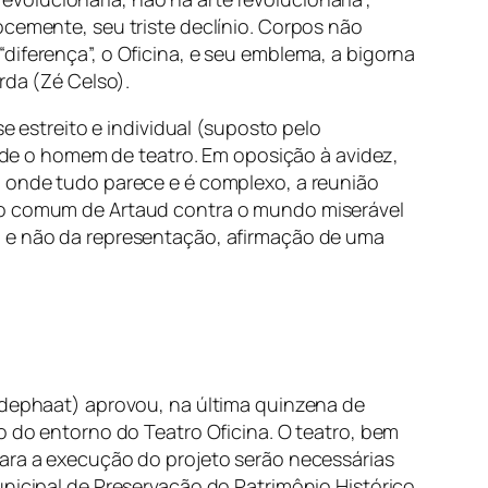
ocemente, seu triste declínio. Corpos não
diferença”, o Oficina, e seu emblema, a bigorna
rda (Zé Celso).
e estreito e individual (suposto pelo
e o homem de teatro. Em oposição à avidez,
a onde tudo parece e é complexo, a reunião
 do comum de Artaud contra o mundo miserável
o e não da representação, afirmação de uma
ondephaat) aprovou, na última quinzena de
o do entorno do Teatro Oficina. O teatro, bem
Para a execução do projeto serão necessárias
nicipal de Preservação do Patrimônio Histórico,