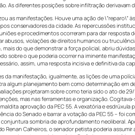
 As diferentes posições sobre infiltração derivavam d
lizou as manifestações. Houve uma ação de \”reparo\” 
upos conservadores da cidade. As repercussões institu
euniões e procedimentos ocorreram para dar resposta d
r abusos, violações de direitos humanos ou truculênc
o, mais do que demonstrar a força policial, abriu dúvi
do sobre o que poderia ocorrer na iminente manifestaç
sário, assim, uma resposta incisiva e definitiva da ca
es da manifestação, igualmente, as lições de uma políc
nstra algum planejamento bem como determinação em des
liações projetaram sobre como teria sido o ato de 29/
enções, mas nas ferramentas e organização. Cogitava-
aldita aprovação da PEC 55. A vexatória e esdrúxula 
ência do Senado e barrar a votação da PEC 55 – foi co
 conjuntura sombria de aprofundamento neoliberal. Ap
 Renan Calheiros, o senador petista poderia assumir a