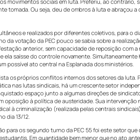
s movimentos sociais em luta. Preferiu, ao contrário, 
nte tomada. Ou seja, deu de ombros à luta e abraçou a
ltâneos e realizados por diferentes coletivos, para o 
rno da votação da PEC pouco se sabia sobre a realiza
ifestação anterior, sem capacidade de reposição com 
ue ela saísse do controle novamente. Simultaneamente h
m possível ato central na Esplanada dos ministérios.
ista os próprios conflitos internos dos setores da luta.
ca nas lutas sindicais, há um crescente setor indepen
onquistado espaço junto a algumas direções de sindicato
 em oposição à política de austeridade. Sua intervenç
l à criminalização (realizada pelas centrais sindicais)
o dia 13/12.
ação para os segundo turno da PEC 55 foi este setor qu
estudantis. Em quantidade bem menor que no ato anteri