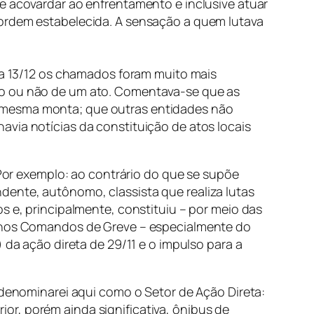
se acovardar ao enfrentamento e inclusive atuar
 ordem estabelecida. A sensação a quem lutava
dia 13/12 os chamados foram muito mais
ção ou não de um ato. Comentava-se que as
a mesma monta; que outras entidades não
avia notícias da constituição de atos locais
 Por exemplo: ao contrário do que se supõe
dente, autônomo, classista que realiza lutas
s e, principalmente, constituiu – por meio das
ão nos Comandos de Greve – especialmente do
 da ação direta de 29/11 e o impulso para a
e denominarei aqui como o Setor de Ação Direta:
or, porém ainda significativa, ônibus de