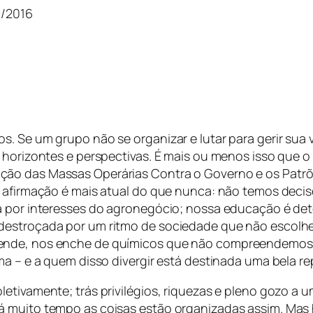
1/2016
s. Se um grupo não se organizar e lutar para gerir sua
 horizontes e perspectivas. É mais ou menos isso que o 
ção das Massas Operárias Contra o Governo e os Patrõ
a afirmação é mais atual do que nunca: não temos deci
 por interesses do agronegócio; nossa educação é deter
 destroçada por um ritmo de sociedade que não escolh
tende, nos enche de químicos que não compreendemos
ma – e a quem disso divergir está destinada uma bela re
letivamente; trás privilégios, riquezas e pleno gozo a
Há muito tempo as coisas estão organizadas assim. Ma