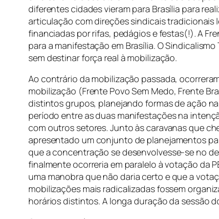
diferentes cidades vieram para Brasília para re
articulação com direções sindicais tradicionais l
financiadas por rifas, pedágios e festas(!). A 
para a manifestação em Brasília. O Sindicalismo 
sem destinar força real à mobilização.
Ao contrário da mobilização passada, ocorreram
mobilização (Frente Povo Sem Medo, Frente Brasil
distintos grupos, planejando formas de ação na 
período entre as duas manifestações na intençã
com outros setores. Junto às caravanas que cheg
apresentado um conjunto de planejamentos para
que a concentração se desenvolvesse-se no dec
finalmente ocorreria em paralelo à votação da 
uma manobra que não daria certo e que a votaçã
mobilizações mais radicalizadas fossem organiz
horários distintos. A longa duração da sessão d