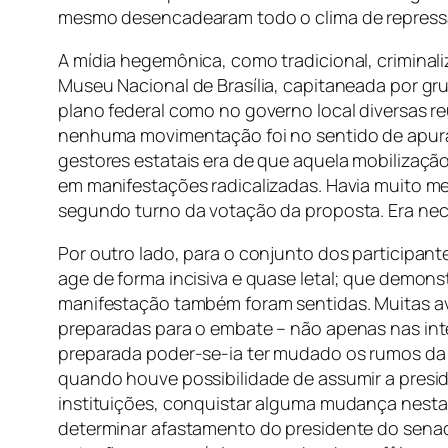
mesmo desencadearam todo o clima de repressão.
A mídia hegemônica, como tradicional, crimina
Museu Nacional de Brasília, capitaneada por gr
plano federal como no governo local diversas r
nenhuma movimentação foi no sentido de apura
gestores estatais era de que aquela mobilizaçã
em manifestações radicalizadas. Havia muito me
segundo turno da votação da proposta. Era neces
Por outro lado, para o conjunto dos participant
age de forma incisiva e quase letal; que demo
manifestação também foram sentidas. Muitas ava
preparadas para o embate – não apenas nas int
preparada poder-se-ia ter mudado os rumos da m
quando houve possibilidade de assumir a presid
instituições, conquistar alguma mudança nesta
determinar afastamento do presidente do senado