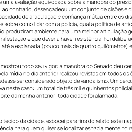
e uma avaliação equivocada sobre a manobra do presid
e, ao contrário, desencadeou um conjunto de cisões e 
apacidade de articulação e confiança mútua entre os di
es sobre como lidar com a polícia, qual a política de a
ão produziram ambiente para uma melhor articulação ger
ifestação e que deveria haver resistência. Foi deliber
 até a esplanada (pouco mais de quatro quilômetros) e
de mostrou todo seu vigor: a manobra do Senado deu ce
ela mídia no dia anterior realizou revistas em todos o
desse ser considerado objeto de vandalismo. Um cerc
iva neste caso: um total de três mil e quinhentos polic
oite da manhã anterior; toda cidade foi alarmada.
tecido da cidade, esbocei para fins do relato este ma
ência para quem quiser se localizar espacialmente no 