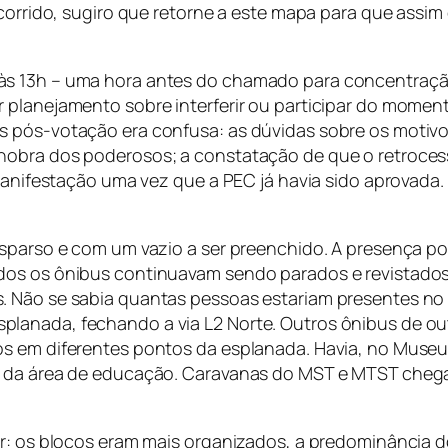
ocorrido, sugiro que retorne a este mapa para que assim
s 13h – uma hora antes do chamado para concentração
 planejamento sobre interferir ou participar do moment
s pós-votação era confusa: as dúvidas sobre os motiv
nobra dos poderosos; a constatação de que o retroces
o manifestação uma vez que a PEC já havia sido aprovad
sparso e com um vazio a ser preenchido. A presença pol
dos os ônibus continuavam sendo parados e revistados
. Não se sabia quantas pessoas estariam presentes no 
lanada, fechando a via L2 Norte. Outros ônibus de o
os em diferentes pontos da esplanada. Havia, no Museu
nto da área de educação. Caravanas do MST e MTST c
or: os blocos eram mais organizados, a predominância 