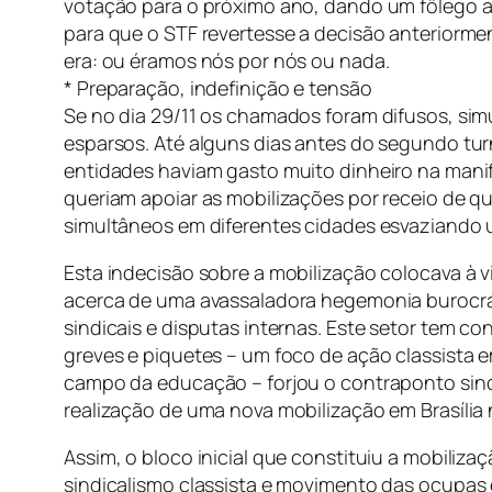
votação para o próximo ano, dando um fôlego ao
para que o STF revertesse a decisão anteriorme
era: ou éramos nós por nós ou nada.
* Preparação, indefinição e tensão
Se no dia 29/11 os chamados foram difusos, simu
esparsos. Até alguns dias antes do segundo tu
entidades haviam gasto muito dinheiro na man
queriam apoiar as mobilizações por receio de q
simultâneos em diferentes cidades esvaziando u
Esta indecisão sobre a mobilização colocava à v
acerca de uma avassaladora hegemonia burocráti
sindicais e disputas internas. Este setor tem c
greves e piquetes – um foco de ação classista
campo da educação – forjou o contraponto sindica
realização de uma nova mobilização em Brasília n
Assim, o bloco inicial que constituiu a mobiliz
sindicalismo classista e movimento das ocupas 