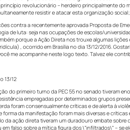
m princípio revolucionário – herdeiro principalmente do
ultaneamente resistir e atacar esta organização social;
zações contra a recentemente aprovada Proposta de Em
logia de luta: seja nas ocupações de escolas/universida
também porque a Ação Direta nos trouxe algumas lições 
ícula) , ocorrido em Brasília no dia 13/12/2016. Gostar
ocê me acompanhe neste logo texto. Talvez ele contrib
o 13/12
ação do primeiro turno da PEC 55 no senado tiveram en
e resistência empregadas por determinados grupos prese
rda foram consensualmente críticas e de alerta à violê
 e forma da manifestação foram mais diversas e crític
do da ação direta tiveram um duradouro embate sobre q
u em falso sobre a mítica figura dos \”infiltrados\” – se