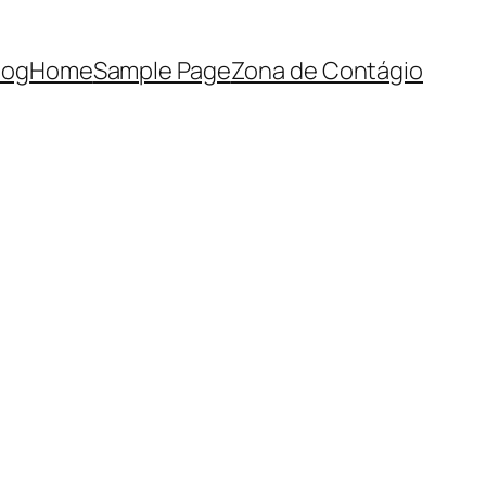
log
Home
Sample Page
Zona de Contágio