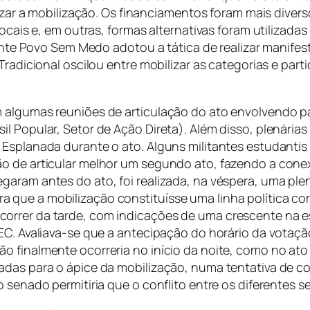
alizar a mobilização. Os financiamentos foram mais dive
ocais e, em outras, formas alternativas foram utilizadas
Frente Povo Sem Medo adotou a tática de realizar manife
Tradicional oscilou entre mobilizar as categorias e part
 algumas reuniões de articulação do ato envolvendo par
 Popular, Setor de Ação Direta). Além disso, plenárias 
Esplanada durante o ato. Alguns militantes estudantis 
o de articular melhor um segundo ato, fazendo a cone
aram antes do ato, foi realizada, na véspera, uma plená
 que a mobilização constituísse uma linha política co
orrer da tarde, com indicações de uma crescente na 
PEC. Avaliava-se que a antecipação do horário da votaç
o finalmente ocorreria no início da noite, como no ato
adas para o ápice da mobilização, numa tentativa de co
o senado permitiria que o conflito entre os diferentes 