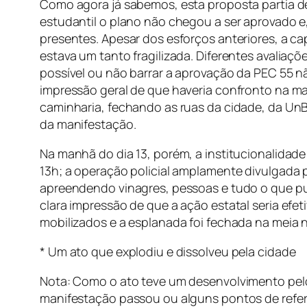
Como agora já sabemos, esta proposta partia d
estudantil o plano não chegou a ser aprovado 
presentes. Apesar dos esforços anteriores, a c
estava um tanto fragilizada. Diferentes avaliaçõ
possível ou não barrar a aprovação da PEC 55 n
impressão geral de que haveria confronto na man
caminharia, fechando as ruas da cidade, da UnB
da manifestação.
Na manhã do dia 13, porém, a institucionalida
13h; a operação policial amplamente divulgada p
apreendendo vinagres, pessoas e tudo o que pu
clara impressão de que a ação estatal seria efet
mobilizados e a esplanada foi fechada na meia n
* Um ato que explodiu e dissolveu pela cidade
Nota: Como o ato teve um desenvolvimento pelo 
manifestação passou ou alguns pontos de refer