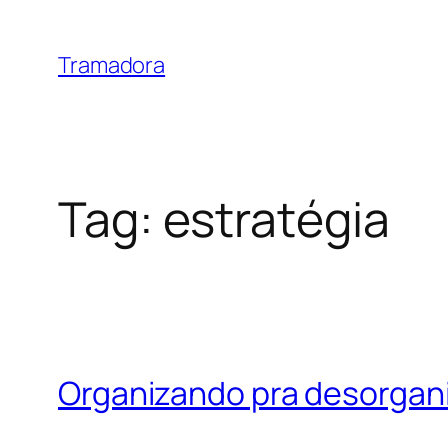
Skip
to
Tramadora
content
Tag:
estratégia
Organizando pra desorgani