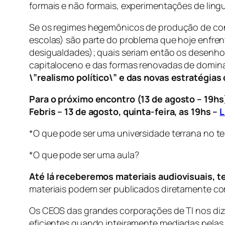
formais e não formais, experimentações de lin
Se os regimes hegemônicos de produção de conh
escolas) são parte do problema que hoje enfren
desigualdades); quais seriam então os desenho
capitaloceno e das formas renovadas de domin
\”realismo político\” e das novas estratégias
Para o próximo encontro (13 de agosto – 19h
Febris – 13 de agosto, quinta-feira, as 19hs –
L
*O que pode ser uma universidade terrana no t
*
O que pode ser uma aula?
Até lá receberemos materiais audiovisuais, te
materiais podem ser publicados diretamente co
Os CEOS das grandes corporações de TI nos dize
eficientes quando inteiramente mediadas pelas p