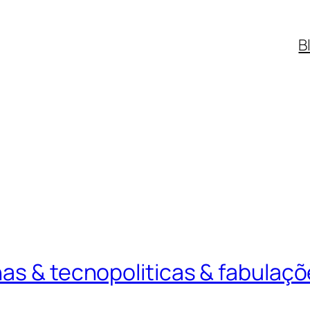
B
as & tecnopoliticas & fabulaç