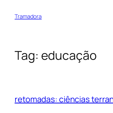
Skip
to
Tramadora
content
Tag:
educação
retomadas: ciências terran