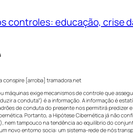
 os controles: educação, crise
s
ra conspire [arroba] tramadora.net
u máquinas exige mecanismos de controle que assegu
uzir a conduta”) é a informação. A informação é estat
drões de conduta do presente nos permitirá predizer e 
cibernética. Portanto, a Hipótese Cibernética já não con
o), nem tampouco na tendência ao equilíbrio do conjunt
 um novo entorno socia: um sistema-rede de nós tran