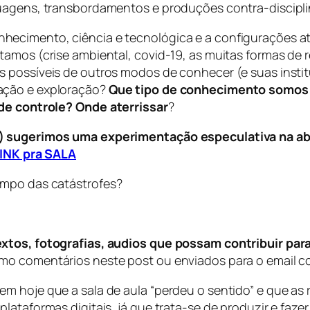
guagens, transbordamentos e produções contra-discipli
ecimento, ciência e tecnológica e a configurações atu
tamos (crise ambiental, covid-19, as muitas formas de 
s possíveis de outros modos de conhecer (e suas insti
ação e exploração?
Que tipo de conhecimento somos 
 de controle?
Onde aterrissar
?
s) sugerimos uma experimentação especulativa na ab
INK pra SALA
empo das catástrofes
?
xtos, fotografias, audios que possam contribuir par
mo comentários neste post ou enviados para o email co
m hoje que a sala de aula “perdeu o sentido” e que as
lataformas digitais, já que trata-se de produzir e faze