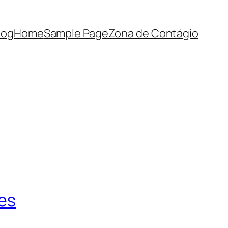
log
Home
Sample Page
Zona de Contágio
ões