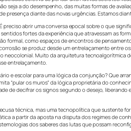
ão seja a do desempenho, das muitas formas de avaliaç
e de presença diante das novas urgências. Estamos diant
É preciso abrir uma conversa epocal sobre o que signif
sentidos fortes da experiência que atravessam as form
ção formal, como espaços de encontros de pensamento-
corrosão se produz desde um entrelaçamento entre os
o neocolonial. Muito da arquitetura tecnoalgorítmica 
sse entrelaçamento.
ário e escolar para uma lógica da conjunção? Que arra
mita “pular os muros” da lógica proprietária do conhec
de de decifrar os signos segundo o desejo, liberando 
cusa técnica, mas uma tecnopolítica que sustente form
ca a partir da aposta na disputa dos regimes de conhe
stemologias dos saberes das lutas que possam reconfi