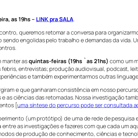
ira, as 19hs –
LINK pra SALA
.
ontro, queremos retomar a conversa para organizarmos
o sendo engolidas pelo trabalho e demandas da vida. Ur
ontros.
m manter as
quintas-feiras (19hs `as 21hs)
como um mo
febris, entrevistas; produção audiovisual, podcast, lei
experiências e também experimentarmos outras lingua
giram e que ganharam consistência em nosso percurso
os e as ciências das retomadas. Nossa investigação ta
entos [
uma síntese do percurso pode ser consultada a
erimento (um protótipo) de uma de rede de pesquisa e
 entre as investigações e fazeres com que cada um aqui
 modos de produção de conhecimento, ciências e tecnol