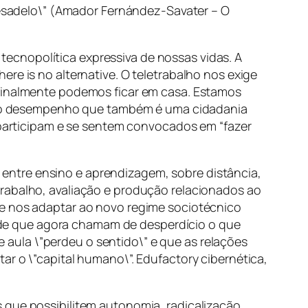
esadelo\” (Amador Fernández-Savater – O
ecnopolítica expressiva de nossas vidas. A
here is no alternative
. O teletrabalho nos exige
 finalmente podemos ficar em casa. Estamos
ia do desempenho que também é uma cidadania
s participam e se sentem convocados em “fazer
entre ensino e aprendizagem, sobre distância,
trabalho, avaliação e produção relacionados ao
ue nos adaptar ao novo regime sociotécnico
to de que agora chamam de desperdício o que
aula \”perdeu o sentido\” e que as relações
ar o \”capital humano\”. Edufactory cibernética,
 que possibilitem autonomia, radicalização