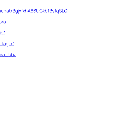
oinchat/BgjxfxhA66UGkb1ByfqSLQ
ora
io/
ntagio/
ra_lab/