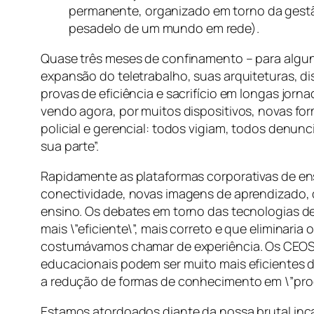
permanente, organizado em torno da gestã
pesadelo de um mundo em rede).
Quase três meses de confinamento – para algun
expansão do teletrabalho, suas arquiteturas, d
provas de eficiência e sacrifício em longas jo
vendo agora, por muitos dispositivos, novas fo
policial e gerencial: todos vigiam, todos denun
sua parte”.
Rapidamente as plataformas corporativas de en
conectividade, novas imagens de aprendizado, d
ensino. Os debates em torno das tecnologias de
mais \”eficiente\”, mais correto e que eliminar
costumávamos chamar de experiência. Os CEOS d
educacionais podem ser muito mais eficientes de
a redução de formas de conhecimento em \”pro
Estamos atordoados diante da nossa brutal inca