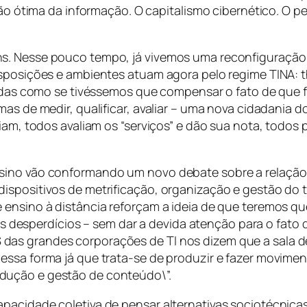
o ótima da informação. O capitalismo cibernético. O p
s. Nesse pouco tempo, já vivemos uma reconfiguração t
isposições e ambientes atuam agora pelo regime TINA:
t
rnadas como se tivéssemos que compensar o fato de que
rmas de medir, qualificar, avaliar – uma nova cidadan
ciam, todos avaliam os “serviços” e dão sua nota, todo
sino vão conformando um novo debate sobre a relação 
ispositivos de metrificação, organização e gestão do 
 ensino à distância reforçam a ideia de que teremos q
ia os desperdícios – sem dar a devida atenção para o fa
as grandes corporações de TI nos dizem que a sala de 
ssa forma já que trata-se de produzir e fazer moviment
dução e gestão de conteúdo\”.
pacidade coletiva de pensar alternativas sociotécnicas