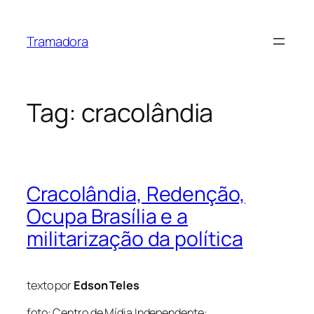
Skip
to
Tramadora
content
Tag:
cracolândia
Cracolândia, Redenção,
Ocupa Brasília e a
militarização da política
texto por
Edson Teles
foto: Centro de Mídia Independente: