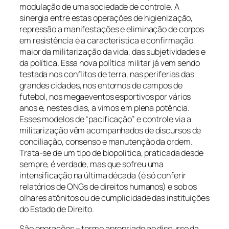
modulação de uma sociedade de controle. A
sinergia entre estas operações de higienização,
repressão a manifestações e eliminação de corpos
em resistência é a característica e confirmação
maior da militarização da vida, das subjetividades e
da política. Essa nova política militar já vem sendo
testada nos conflitos de terra, nas periferias das
grandes cidades, nos entornos de campos de
futebol, nos megaeventos esportivos por vários
anos e, nestes dias, a vimos em plena potência.
Esses modelos de “pacificação” e controle via a
militarização vêm acompanhados de discursos de
conciliação, consenso e manutenção da ordem.
Trata-se de um tipo de biopolítica, praticada desde
sempre, é verdade, mas que sofreu uma
intensificação na última década (é só conferir
relatórios de ONGs de direitos humanos) e sob os
olhares atônitos ou de cumplicidade das instituições
do Estado de Direito.
São operações – termo apropriado ao discurso da