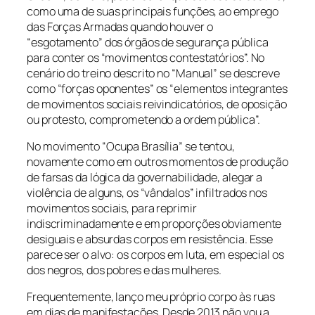
como uma de suas principais funções, ao emprego
das Forças Armadas quando houver o
“esgotamento” dos órgãos de segurança pública
para conter os “movimentos contestatórios”. No
cenário do treino descrito no “Manual” se descreve
como “forças oponentes” os “elementos integrantes
de movimentos sociais reivindicatórios, de oposição
ou protesto, comprometendo a ordem pública”.
No movimento “Ocupa Brasília” se tentou,
novamente como em outros momentos de produção
de farsas da lógica da governabilidade, alegar a
violência de alguns, os “vândalos” infiltrados nos
movimentos sociais, para reprimir
indiscriminadamente e em proporções obviamente
desiguais e absurdas corpos em resistência. Esse
parece ser o alvo: os corpos em luta, em especial os
dos negros, dos pobres e das mulheres.
Frequentemente, lanço meu próprio corpo às ruas
em dias de manifestações. Desde 2013 não vou a