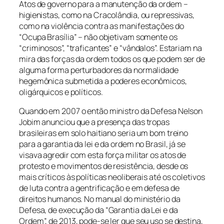
Atos de governo para a manutenção da ordem –
higienistas, como na Cracolândia, ou repressivas,
como na violência contra as manifestações do
“Ocupa Brasília” – não objetivam somente os
“criminosos”, “traficantes” e “vândalos”. Estariam na
mira das forças da ordem todos os que podem ser de
alguma forma perturbadores da normalidade
hegemônica submetida a poderes econômicos,
oligárquicos e políticos.
Quando em 2007 o então ministro da Defesa Nelson
Jobim anunciou que a presença das tropas
brasileiras em solo haitiano seria um bom treino
para a garantia da lei e da ordem no Brasil, já se
visava agredir com esta força militar os atos de
protesto e movimentos de resistência, desde os
mais críticos às políticas neoliberais até os coletivos
de luta contra a gentrificação e em defesa de
direitos humanos. No manual do ministério da
Defesa, de execução da “Garantia da Lei e da
Ordem”, de 2013, pode-se ler que seu uso se destina,