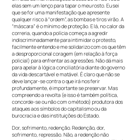
elas sem um lenço para tapar o meu rosto. Eu sei
que se for uma manifestação que apresente
qualquer risco à “ordem”, as bombas e tiros virão. A
“máscara” é o mínimo de proteção. E lá, no calor da
correria, quando a polícia começa a agredir
indiscriminadamente para intimidar o protesto,
facilmente entendo e me solidarizo com os que têm
a desproporcional coragem (em relação à força
policial) para enfrentar as agressões. Não dá mais
para apelar à lógica conciliatória diante do governo
da vida descartável e matável. É claro que não se
deve lançar-se contra o que irá nos ferir
profundamente, é importante se preservar. Mas
compreendo a revolta (e isso é também política,
concorde-se ou não com o método) produtora dos
ataques aos símbolos do capitalismo ou da
burocracia e das instituições do Estado.
Dor, sofrimento, redenção. Redenção, dor,
sofrimento, repressão.
Não, a redenção não