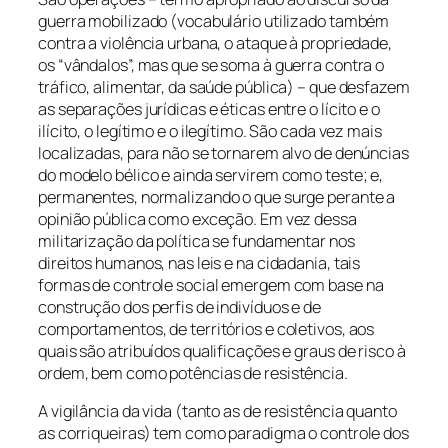
guerra mobilizado (vocabulário utilizado também
contra a violência urbana, o ataque à propriedade,
os “vândalos”, mas que se soma à guerra contra o
tráfico, alimentar, da saúde pública) – que desfazem
as separações jurídicas e éticas entre o lícito e o
ilícito, o legítimo e o ilegítimo. São cada vez mais
localizadas, para não se tornarem alvo de denúncias
do modelo bélico e ainda servirem como teste; e,
permanentes, normalizando o que surge perante a
opinião pública como exceção. Em vez dessa
militarização da política se fundamentar nos
direitos humanos, nas leis e na cidadania, tais
formas de controle social emergem com base na
construção dos perfis de indivíduos e de
comportamentos, de territórios e coletivos, aos
quais são atribuídos qualificações e graus de risco à
ordem, bem como potências de resistência.
A vigilância da vida (tanto as de resistência quanto
as corriqueiras) tem como paradigma o controle dos