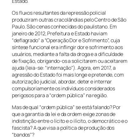
Estado.
Os fluxos resultantes da repressão policial
produziram outras cracolândias pelo Centro de São
Paulo. São cenas conhecidas do paulistano. Em
janeiro de 2012, Prefeitura e Estado haviam
“deflagrado” a “Operação Dor e Sofrimento”, cuja
síntese funcional era inflingir dor e sofrimento aos
usuários, mediante a falta da droga e a dificuldade
de fixação, obrigando-os a solicitarem ou aceitarem
ajuda (leia-se: “internação”). Agora, em 2017, a
agressão do Estado foi mais longe e pretende, com
autorização judicial, abordar, deter e internar
compulsoriamente os indivíduos considerados
perigosos para a “ordem pública” na região.
Mas de qual “ordem pública” se está falando? Por
que a garantia da lei e da ordem exige zonas de
indistinção entre o lícito e o ilícito, o democrático e o
fascista? A que visa a política de produção dos
“bandos”?