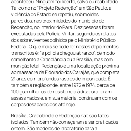
aconteceu. Ninguém foi liberto, salvo ou reabilitado.
Tal como no “Projeto Redenção” em São Paulo, a
violência do Estado se repetiu, sob moldes
parecidos, nas proximidades do município de
Redenção, no interior do Pará. Dez pessoas foram
executadas pela Polícia Militar, segundo os relatos
dos sobreviventes colhidos pelo Ministério Público
Federal. O que mais se pode ler nestes depoimentos
transcritos é: “a polícia chegou atirando”, de modo
semelhante a Cracolândia ou a Brasília, mas com
munição letal. Redenção é uma localização próxima
ao massacre de Eldorado dos Carajás, que completa
21 anos com profundos rastros de impunidade. É
também a região onde, entre 1972 e 1974, cerca de
100 guerrilheiros de resistência à ditadura foram
assassinados e, em sua maioria, continuam com os
corpos desaparecidos até hoje.
Brasília, Cracolândia e Redenção não são fatos
isolados. Também não começaram a ser praticados
ontem. São modelos de laboratório para a