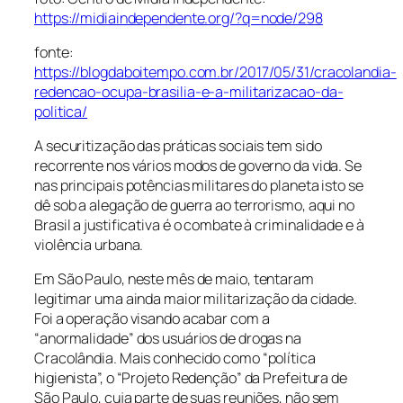
https://midiaindependente.org/?q=node/298
fonte:
https://blogdaboitempo.com.br/2017/05/31/cracolandia-
redencao-ocupa-brasilia-e-a-militarizacao-da-
politica/
A securitização das práticas sociais tem sido
recorrente nos vários modos de governo da vida. Se
nas principais potências militares do planeta isto se
dê sob a alegação de guerra ao terrorismo, aqui no
Brasil a justificativa é o combate à criminalidade e à
violência urbana.
Em São Paulo, neste mês de maio, tentaram
legitimar uma ainda maior militarização da cidade.
Foi a operação visando acabar com a
“anormalidade” dos usuários de drogas na
Cracolândia. Mais conhecido como “política
higienista”, o “Projeto Redenção” da Prefeitura de
São Paulo, cuja parte de suas reuniões, não sem