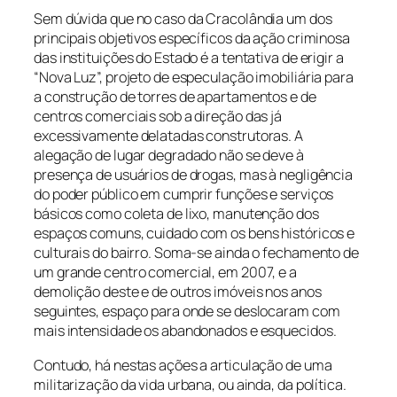
Sem dúvida que no caso da Cracolândia um dos
principais objetivos específicos da ação criminosa
das instituições do Estado é a tentativa de erigir a
“Nova Luz”, projeto de especulação imobiliária para
a construção de torres de apartamentos e de
centros comerciais sob a direção das já
excessivamente delatadas construtoras. A
alegação de lugar degradado não se deve à
presença de usuários de drogas, mas à negligência
do poder público em cumprir funções e serviços
básicos como coleta de lixo, manutenção dos
espaços comuns, cuidado com os bens históricos e
culturais do bairro. Soma-se ainda o fechamento de
um grande centro comercial, em 2007, e a
demolição deste e de outros imóveis nos anos
seguintes, espaço para onde se deslocaram com
mais intensidade os abandonados e esquecidos.
Contudo, há nestas ações a articulação de uma
militarização da vida urbana, ou ainda, da política.