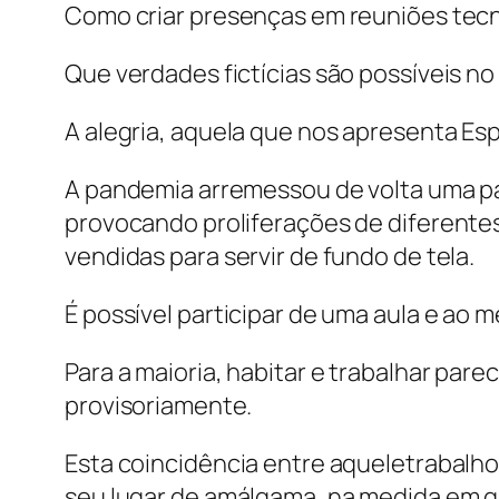
Como criar presenças em reuniões te
Que verdades fictícias são possíveis n
A alegria, aquela que nos apresenta Espi
A pandemia arremessou de volta uma pa
provocando proliferações de diferentes 
vendidas para servir de fundo de tela.
É possível participar de uma aula e ao 
Para a maioria, habitar e trabalhar pa
provisoriamente.
Esta coincidência entre aqueletrabalh
seu lugar de amálgama, na medida em q