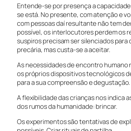
Entende-se por presença a capacidade
se está. No presente, com atenção e vo
com pessoas daí resultante não tem de
possível, os interlocutores perdem os 
suspiros precisam ser silenciados par
precária, mas custa-se a aceitar.
As necessidades de encontro humano n
os próprios dispositivos tecnológicos 
para a sua compreensão e degustação.
A flexibilidade das crianças nos indica
dos rumos da humanidade: brincar.
Os experimentos são tentativas de explo
possíveis. Criar rituais de partilha.