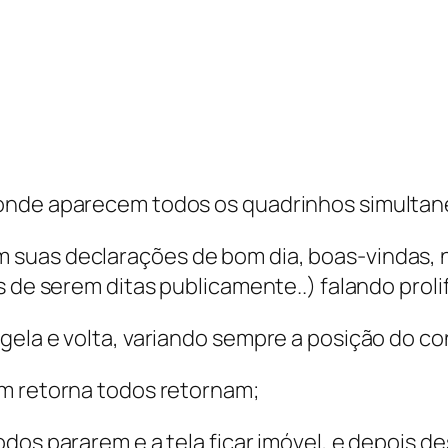
 onde aparecem todos os quadrinhos simulta
suas declarações de bom dia, boas-vindas, na
s de serem ditas publicamente..) falando prol
gela e volta, variando sempre a posição do c
um retorna todos retornam;
dos pararem e a tela ficar imóvel, e depois de