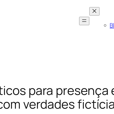
B
icos para presença 
 com verdades fictíci