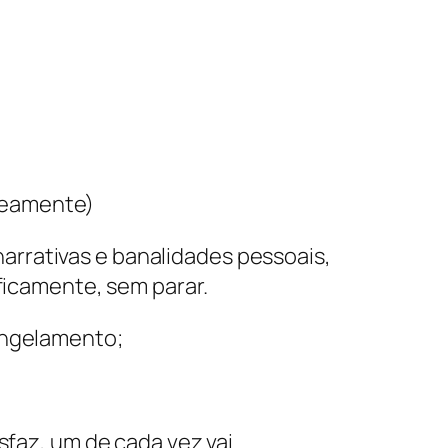
neamente)
rrativas e banalidades pessoais,
ificamente, sem parar.
ongelamento;
sfaz, um de cada vez vai