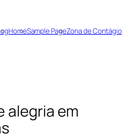
log
Home
Sample Page
Zona de Contágio
e alegria em
as