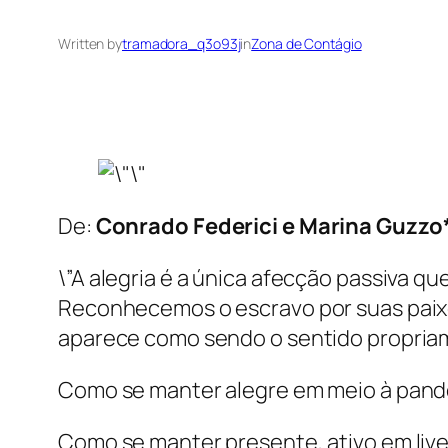
Written by
tramadora_q3o93j
in
Zona de Contágio
De:
Conrado Federici e Marina Guzzo
\”A alegria é a única afecção passiva q
Reconhecemos o escravo por suas paixões
aparece como sendo o sentido propriam
Como se manter alegre em meio à pan
Como se manter presente, ativo em lives