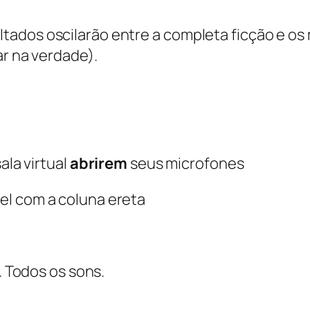
ados oscilarão entre a completa ficção e os m
ar na verdade).
ala virtual
abrirem
seus microfones
el com a coluna ereta
. Todos os sons.