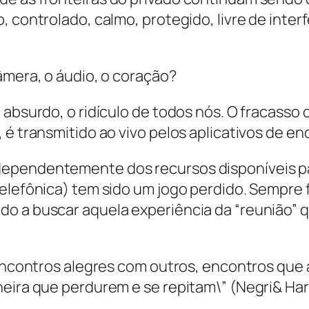
, controlado, calmo, protegido, livre de inter
âmera, o áudio, o coração?
 absurdo, o ridículo de todos nós. O fracasso
é transmitido ao vivo pelos aplicativos de enc
dependentemente dos recursos disponíveis p
elefônica) tem sido um jogo perdido. Sempre f
o a buscar aquela experiência da “reunião” q
e encontros alegres com outros, encontros qu
neira que perdurem e se repitam\” (Negri& Har