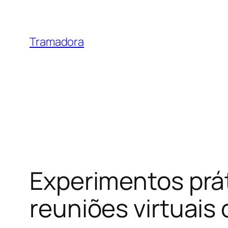
Skip
to
content
Tramadora
Experimentos prát
reuniões virtuais