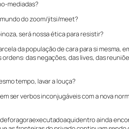
cno-mediadas?
o mundo do zoom/jitsi/meet?
noza, será nossa ética para resistir?
rcela da população de cara para si mesma, e
ordens: das negações, das lives, das reuniões
mesmo tempo, lavar a louça?
recem ser verbos inconjugáveis com a nova nor
odeforagoraexecutadoaquidentro ainda encontr
ue as fronteiras do privado continuam sendo 