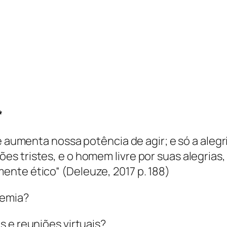
*
ue aumenta nossa potência de agir; e só a aleg
 tristes, e o homem livre por suas alegrias, p
ente ético“ (
Deleuze, 2017 p. 188)
demia?
 e reuniões virtuais?