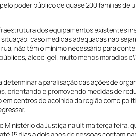
elo poder público de quase 200 famílias de 
infraestrutura dos equipamentos existentes in
 situação, caso medidas adequadas não sejam
rua, não têm o mínimo necessário para conte
 públicos, álcool gel, muito menos moradias e\
ra determinar a paralisação das ações de orga
s, orientando e promovendo medidas de red
em centros de acolhida da região como polít
egressar.
o Ministério da Justiça na última terça feira,
 até 15 dias a dois anos de pessoas contamin