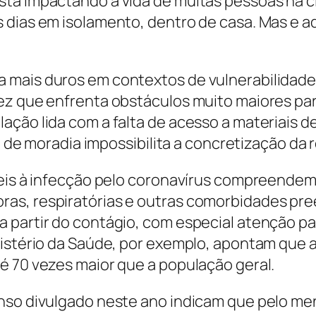
tá impactando a vida de muitas pessoas na ci
s dias em isolamento, dentro de casa. Mas e 
 mais duros em contextos de vulnerabilidade
vez que enfrenta obstáculos muito maiores pa
ção lida com a falta de acesso a materiais de
lta de moradia impossibilita a concretização d
íveis à infecção pelo coronavírus compreende
as, respiratórias e outras comorbidades pr
 partir do contágio, com especial atenção p
nistério da Saúde, por exemplo, apontam que a
é 70 vezes maior que a população geral.
nso divulgado neste ano indicam que pelo men