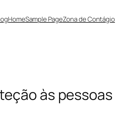
log
Home
Sample Page
Zona de Contágio
oteção às pessoas