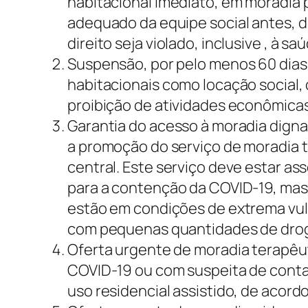
habitacional imediato, em moradi
adequado da equipe social antes, 
direito seja violado, inclusive , à s
Suspensão, por pelo menos 60 dias,
habitacionais como locação social, 
proibição de atividades econômica
Garantia do acesso à moradia digna
a promoção do serviço de moradia t
central. Este serviço deve estar 
para a contenção da COVID-19, mas 
estão em condições de extrema vuln
com pequenas quantidades de dro
Oferta urgente de moradia terapêut
COVID-19 ou com suspeita de contam
uso residencial assistido, de acord