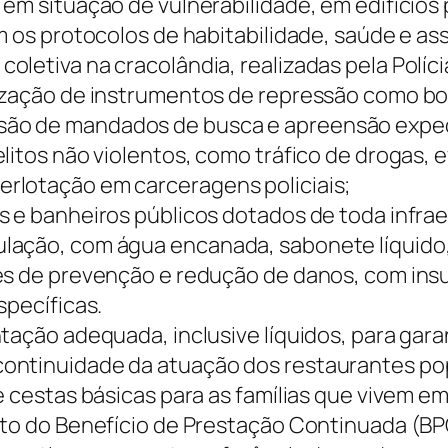
 em situação de vulnerabilidade, em edifícios
m os protocolos de habitabilidade, saúde e ass
etiva na cracolândia, realizadas pela Polícia M
lização de instrumentos de repressão como bo
ão de mandados de busca e apreensão exped
elitos não violentos, como tráfico de drogas,
rlotação em carceragens policiais;
s e banheiros públicos dotados de toda infrae
ação, com água encanada, sabonete líquido, p
es de prevenção e redução de danos, com insum
specíficas.
ntação adequada, inclusive líquidos, para ga
ontinuidade da atuação dos restaurantes po
e cestas básicas para as famílias que vivem e
ento do Benefício de Prestação Continuada (B