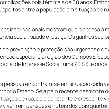
 complicações pois têm mais de 60 anos. Embor
uspeitos entre a população em situação de r
ticas internacionais mostram que o acesso à m
ncia social, saúde e justiça. Os ganhos são p
s de prevenção e proteção são urgentes e de
enção especial é a região dos Campos Elíseo
cial de Interesse Social, uma ZEIS 3, e onde 
 as pessoas encontram-se em situação cada ve
próprio Estado. Seja pelo recente desmonte 
tuação de rua, pela constante e crescente vio
 vivem em pensões e hotéis dos dois quarteir