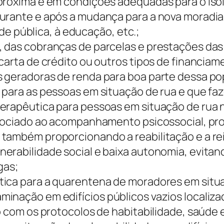
a próxima e em condições adequadas para o 
durante e após a mudança para a nova moradi
aúde pública, à educação, etc.;
 das cobranças de parcelas e prestações das
carta de crédito ou outros tipos de financiam
s geradoras de renda para boa parte dessa po
 para as pessoas em situação de rua e que faz
erapêutica para pessoas em situação de rua n
associado ao acompanhamento psicossocial, 
também proporcionando a reabilitação e a re
erabilidade social e baixa autonomia, evita
gas;
ica para a quarentena de moradores em situaç
inação em edifícios públicos vazios localiza
o com os protocolos de habitabilidade, saúde e