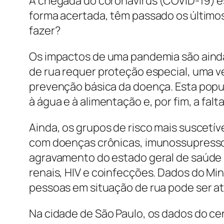
A chegada do coronavírus (COVID-19) es
forma acertada, têm passado os último
fazer?
Os impactos de uma pandemia são ainda
de rua requer proteção especial, uma 
prevenção básica da doença. Esta popula
à água e à alimentação e, por fim, a fa
Ainda, os grupos de risco mais suscet
com doenças crônicas, imunossupressor
agravamento do estado geral de saúde a
renais, HIV e coinfecções. Dados do Mi
pessoas em situação de rua pode ser at
Na cidade de São Paulo, os dados do ce