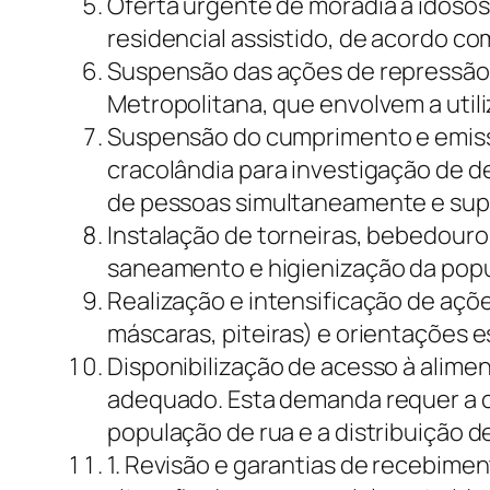
Oferta urgente de moradia a idosos
residencial assistido, de acordo co
Suspensão das ações de repressão col
Metropolitana, que envolvem a uti
Suspensão do cumprimento e emiss
cracolândia para investigação de d
de pessoas simultaneamente e supe
Instalação de torneiras, bebedouro
saneamento e higienização da popul
Realização e intensificação de açõ
máscaras, piteiras) e orientações e
Disponibilização de acesso à alime
adequado. Esta demanda requer a c
população de rua e a distribuição d
1. Revisão e garantias de recebim