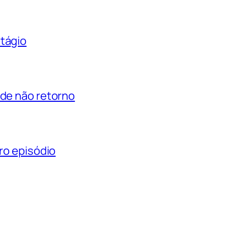
ntágio
 de não retorno
iro episódio