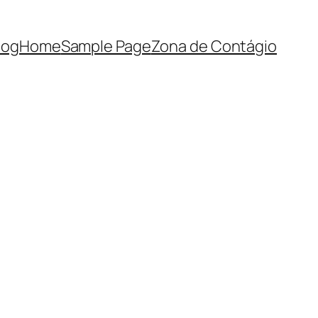
log
Home
Sample Page
Zona de Contágio