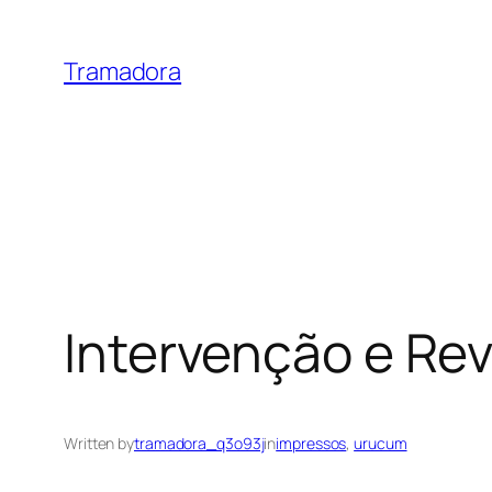
Skip
to
Tramadora
content
Intervenção e Rev
Written by
tramadora_q3o93j
in
impressos
, 
urucum