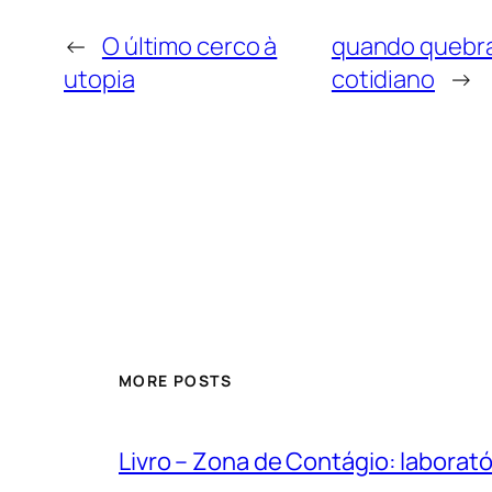
←
O último cerco à
quando quebra 
utopia
cotidiano
→
MORE POSTS
Livro – Zona de Contágio: labora