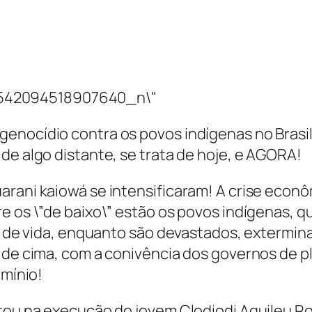
enocídio contra os povos indígenas no Brasil
de algo distante, se trata de hoje, e AGORA!
rani kaiowá se intensificaram! A crise econôm
re os \”de baixo\” estão os povos indígenas, 
odo de vida, enquanto são devastados, extermi
os de cima, com a conivência dos governos de
rmínio!
ltou na execução do jovem Clodiodi Aquileu 