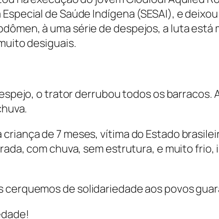
Especial de Saúde Indígena (SESAI), e deixou a
ômen, à uma série de despejos, a luta está mui
muito desiguais.
 despejo, o trator derrubou todos os barracos
chuva.
riança de 7 meses, vítima do Estado brasileiro
trada, com chuva, sem estrutura, e muito frio
s cerquemos de solidariedade aos povos guar
edade!