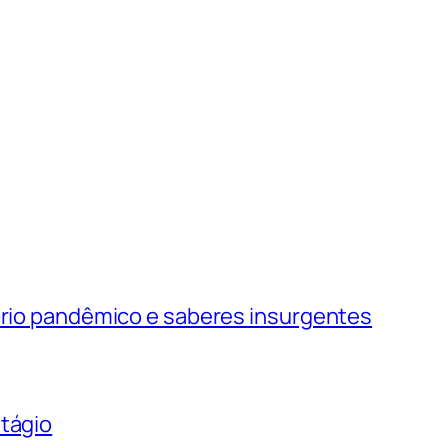
tório pandêmico e saberes insurgentes
ntágio