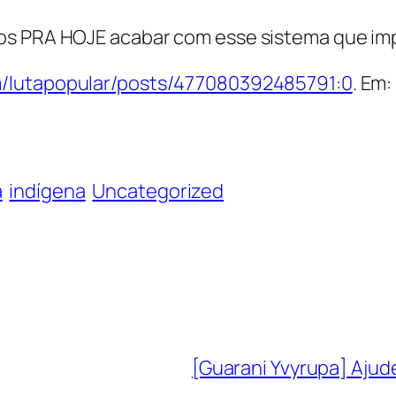
s PRA HOJE acabar com esse sistema que imped
/lutapopular/posts/477080392485791:0
. Em:
á
indígena
Uncategorized
[Guarani Yvyrupa] Ajud