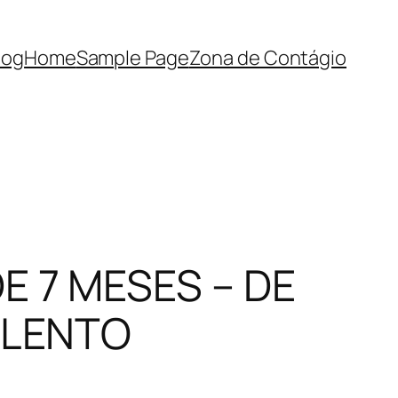
log
Home
Sample Page
Zona de Contágio
E 7 MESES – DE
OLENTO