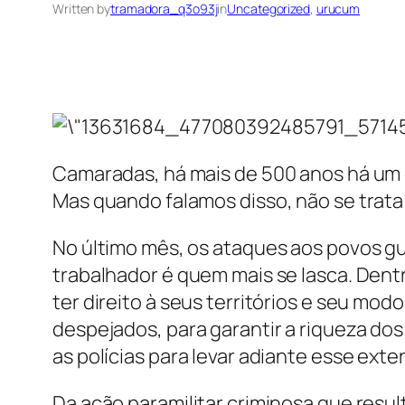
Written by
tramadora_q3o93j
in
Uncategorized
, 
urucum
Camaradas, há mais de 500 anos há um g
Mas quando falamos disso, não se trata 
No último mês, os ataques aos povos gua
trabalhador é quem mais se lasca. Dent
ter direito à seus territórios e seu m
despejados, para garantir a riqueza d
as polícias para levar adiante esse exte
Da ação paramilitar criminosa que resu