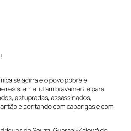
!
ica se acirra e o povo pobre e
que resistem e lutam bravamente para
nados, estupradas, assassinados,
 plantão e contando com capangas e com
Rodrigues de Souza, Guarani-Kaiowá de