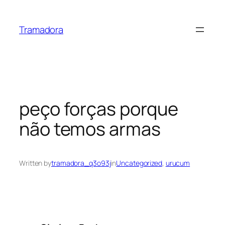
Skip
to
Tramadora
content
peço forças porque
não temos armas
Written by
tramadora_q3o93j
in
Uncategorized
, 
urucum